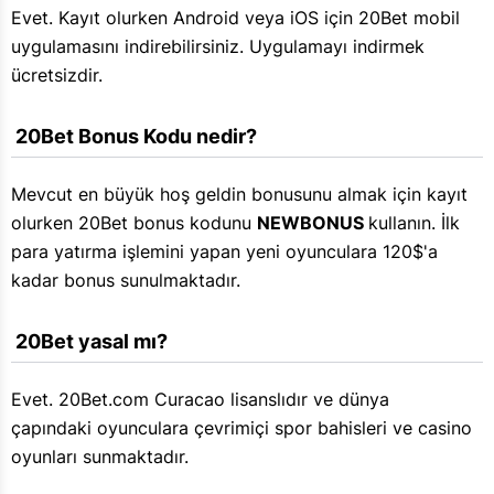
Evet. Kayıt olurken Android veya iOS için 20Bet mobil
uygulamasını indirebilirsiniz. Uygulamayı indirmek
ücretsizdir.
 20Bet Bonus Kodu nedir?
Mevcut en büyük hoş geldin bonusunu almak için kayıt
olurken 20Bet bonus kodunu
NEWBONUS
kullanın. İlk
para yatırma işlemini yapan yeni oyunculara 120$'a
kadar bonus sunulmaktadır.
 20Bet yasal mı?
Evet. 20Bet.com Curacao lisanslıdır ve dünya
çapındaki oyunculara çevrimiçi spor bahisleri ve casino
oyunları sunmaktadır.