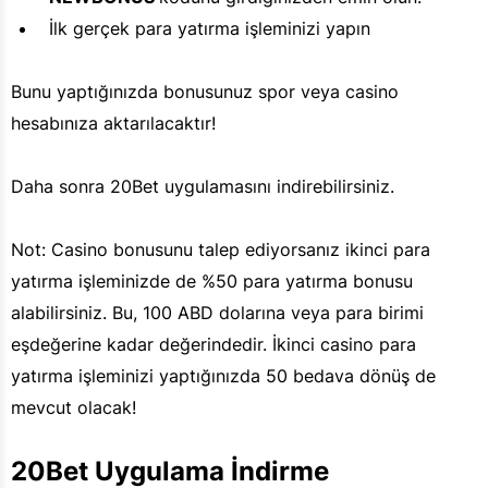
İlk gerçek para yatırma işleminizi yapın
Bunu yaptığınızda bonusunuz spor veya casino
hesabınıza aktarılacaktır!
Daha sonra 20Bet uygulamasını indirebilirsiniz.
Not: Casino bonusunu talep ediyorsanız ikinci para
yatırma işleminizde de %50 para yatırma bonusu
alabilirsiniz. Bu, 100 ABD dolarına veya para birimi
eşdeğerine kadar değerindedir. İkinci casino para
yatırma işleminizi yaptığınızda 50 bedava dönüş de
mevcut olacak!
20Bet Uygulama İndirme