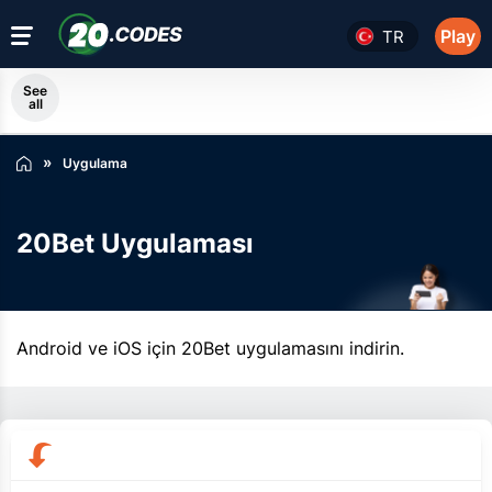
Play
TR
See
all
Uygulama
20Bet Uygulaması
Android ve iOS için 20Bet uygulamasını indirin.