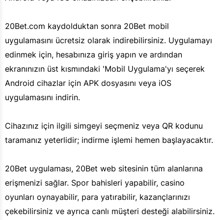
20Bet.com kaydolduktan sonra 20Bet mobil
uygulamasını ücretsiz olarak indirebilirsiniz. Uygulamayı
edinmek için, hesabınıza giriş yapın ve ardından
ekranınızın üst kısmındaki 'Mobil Uygulama'yı seçerek
Android cihazlar için APK dosyasını veya iOS
uygulamasını indirin.
Cihazınız için ilgili simgeyi seçmeniz veya QR kodunu
taramanız yeterlidir; indirme işlemi hemen başlayacaktır.
20Bet uygulaması, 20Bet web sitesinin tüm alanlarına
erişmenizi sağlar. Spor bahisleri yapabilir, casino
oyunları oynayabilir, para yatırabilir, kazançlarınızı
çekebilirsiniz ve ayrıca canlı müşteri desteği alabilirsiniz.