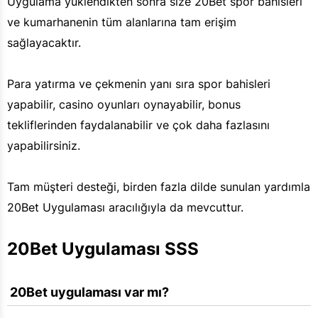
Uygulama yüklendikten sonra size 20Bet spor bahisleri
ve kumarhanenin tüm alanlarına tam erişim
sağlayacaktır.
Para yatırma ve çekmenin yanı sıra spor bahisleri
yapabilir, casino oyunları oynayabilir, bonus
tekliflerinden faydalanabilir ve çok daha fazlasını
yapabilirsiniz.
Tam müşteri desteği, birden fazla dilde sunulan yardımla
20Bet Uygulaması aracılığıyla da mevcuttur.
20Bet Uygulaması SSS
 20Bet uygulaması var mı?