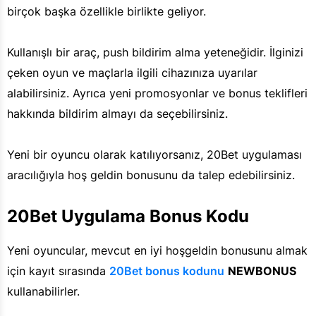
birçok başka özellikle birlikte geliyor.
Kullanışlı bir araç, push bildirim alma yeteneğidir. İlginizi
çeken oyun ve maçlarla ilgili cihazınıza uyarılar
alabilirsiniz. Ayrıca yeni promosyonlar ve bonus teklifleri
hakkında bildirim almayı da seçebilirsiniz.
Yeni bir oyuncu olarak katılıyorsanız, 20Bet uygulaması
aracılığıyla hoş geldin bonusunu da talep edebilirsiniz.
20Bet Uygulama Bonus Kodu
Yeni oyuncular, mevcut en iyi hoşgeldin bonusunu almak
için kayıt sırasında
20Bet bonus kodunu
NEWBONUS
kullanabilirler.