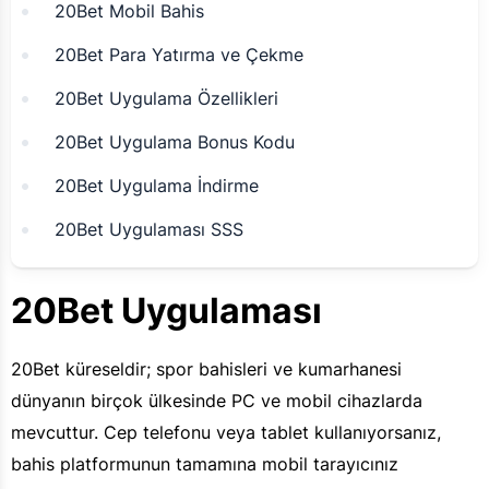
20Bet Mobil Bahis
20Bet Para Yatırma ve Çekme
20Bet Uygulama Özellikleri
20Bet Uygulama Bonus Kodu
20Bet Uygulama İndirme
20Bet Uygulaması SSS
20Bet Uygulaması
20Bet küreseldir; spor bahisleri ve kumarhanesi
dünyanın birçok ülkesinde PC ve mobil cihazlarda
mevcuttur. Cep telefonu veya tablet kullanıyorsanız,
bahis platformunun tamamına mobil tarayıcınız