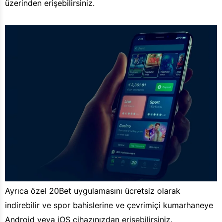
üzerinden erişebilirsiniz.
Ayrıca özel 20Bet uygulamasını ücretsiz olarak
indirebilir ve spor bahislerine ve çevrimiçi kumarhaneye
Android veya iOS cihazınızdan erişebilirsiniz.