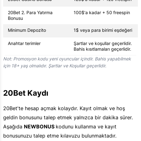
20Bet 2. Para Yatırma
100$'a kadar + 50 freespin
Bonusu
Minimum Depozito
1$ veya para birimi eşdeğeri
Anahtar terimler
Şartlar ve koşullar geçerlidir.
Bahis kısıtlamaları geçerlidir.
Not: Promosyon kodu yeni oyuncular içindir. Bahis yapabilmek
için 18+ yaş olmalıdır. Şartlar ve Koşullar geçerlidir.
20Bet Kaydı
20Bet'te hesap açmak kolaydır. Kayıt olmak ve hoş
geldin bonusunu talep etmek yalnızca bir dakika sürer.
Aşağıda
NEWBONUS
kodunu kullanma ve kayıt
bonusunuzu talep etme kılavuzu bulunmaktadır.