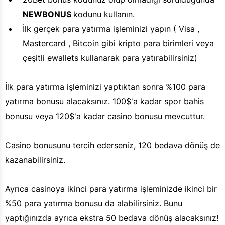
NEWBONUS
kodunu kullanın.
İlk gerçek para yatırma işleminizi yapın ( Visa ,
Mastercard , Bitcoin gibi kripto para birimleri veya
çeşitli ewallets kullanarak para yatırabilirsiniz)
İlk para yatırma işleminizi yaptıktan sonra %100 para
yatırma bonusu alacaksınız. 100$'a kadar spor bahis
bonusu veya 120$'a kadar casino bonusu mevcuttur.
Casino bonusunu tercih ederseniz, 120 bedava dönüş de
kazanabilirsiniz.
Ayrıca casinoya ikinci para yatırma işleminizde ikinci bir
%50 para yatırma bonusu da alabilirsiniz. Bunu
yaptığınızda ayrıca ekstra 50 bedava dönüş alacaksınız!