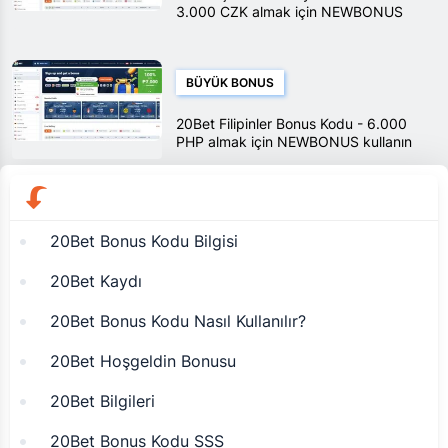
3.000 CZK almak için NEWBONUS
kullanın
BÜYÜK BONUS
20Bet Filipinler Bonus Kodu - 6.000
PHP almak için NEWBONUS kullanın
20Bet Bonus Kodu Bilgisi
20Bet Kaydı
20Bet Bonus Kodu Nasıl Kullanılır?
20Bet Hoşgeldin Bonusu
20Bet Bilgileri
20Bet Bonus Kodu SSS