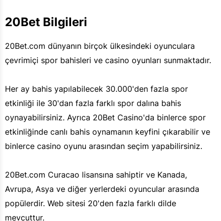
20Bet Bilgileri
20Bet.com dünyanın birçok ülkesindeki oyunculara
çevrimiçi spor bahisleri ve casino oyunları sunmaktadır.
Her ay bahis yapılabilecek 30.000'den fazla spor
etkinliği ile 30'dan fazla farklı spor dalına bahis
oynayabilirsiniz. Ayrıca 20Bet Casino'da binlerce spor
etkinliğinde canlı bahis oynamanın keyfini çıkarabilir ve
binlerce casino oyunu arasından seçim yapabilirsiniz.
20Bet.com Curacao lisansına sahiptir ve Kanada,
Avrupa, Asya ve diğer yerlerdeki oyuncular arasında
popülerdir. Web sitesi 20'den fazla farklı dilde
mevcuttur.