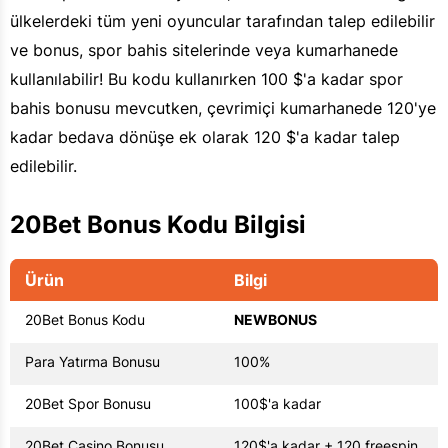
ülkelerdeki tüm yeni oyuncular tarafından talep edilebilir
ve bonus, spor bahis sitelerinde veya kumarhanede
kullanılabilir! Bu kodu kullanırken 100 $'a kadar spor
bahis bonusu mevcutken, çevrimiçi kumarhanede 120'ye
kadar bedava dönüşe ek olarak 120 $'a kadar talep
edilebilir.
20Bet Bonus Kodu Bilgisi
Ürün
Bilgi
20Bet Bonus Kodu
NEWBONUS
Para Yatırma Bonusu
100%
20Bet Spor Bonusu
100$'a kadar
20Bet Casino Bonusu
120$'a kadar + 120 freespin