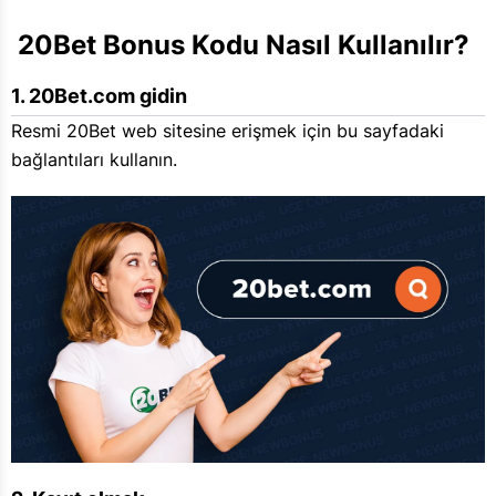
 20Bet Bonus Kodu Nasıl Kullanılır?
20Bet.com gidin
Resmi 20Bet web sitesine erişmek için bu sayfadaki
bağlantıları kullanın.