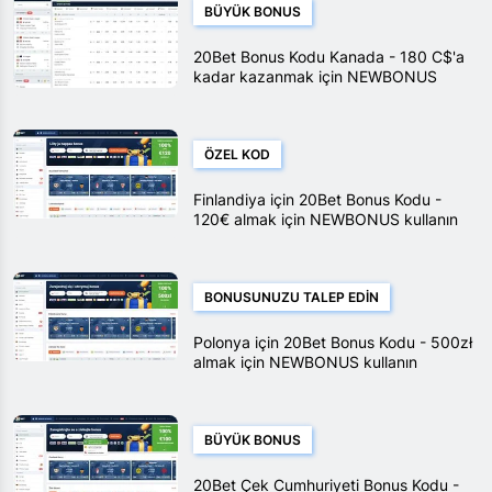
BÜYÜK BONUS
20Bet Bonus Kodu Kanada - 180 C$'a
kadar kazanmak için NEWBONUS
kullanın
ÖZEL KOD
Finlandiya için 20Bet Bonus Kodu -
120€ almak için NEWBONUS kullanın
BONUSUNUZU TALEP EDIN
Polonya için 20Bet Bonus Kodu - 500zł
almak için NEWBONUS kullanın
BÜYÜK BONUS
20Bet Çek Cumhuriyeti Bonus Kodu -