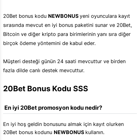
20Bet bonus kodu
NEWBONUS
yeni oyunculara kayıt
sırasında mevcut en iyi bonus paketini sunar ve 20Bet,
Bitcoin ve diğer kripto para birimlerinin yanı sıra diğer
birçok ödeme yöntemini de kabul eder.
Müşteri desteği günün 24 saati mevcuttur ve birden
fazla dilde canlı destek mevcuttur.
20Bet Bonus Kodu SSS
 En iyi 20Bet promosyon kodu nedir?
En iyi hoş geldin bonusunu almak için kayıt olurken
20Bet bonus kodunu
NEWBONUS
kullanın.