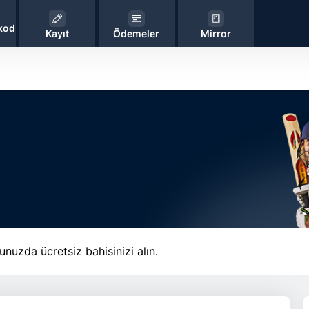
kod
Kayıt
Ödemeler
Mirror
nuzda ücretsiz bahisinizi alın.