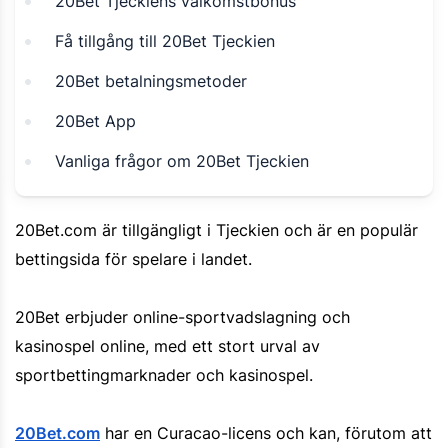
20Bet Tjeckiens välkomstbonus
Få tillgång till 20Bet Tjeckien
20Bet betalningsmetoder
20Bet App
Vanliga frågor om 20Bet Tjeckien
20Bet.com är tillgängligt i Tjeckien och är en populär
bettingsida för spelare i landet.
20Bet erbjuder online-sportvadslagning och
kasinospel online, med ett stort urval av
sportbettingmarknader och kasinospel.
20Bet.com
har en Curacao-licens och kan, förutom att