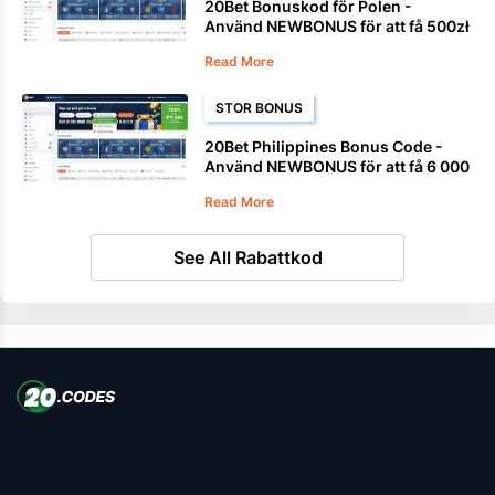
20Bet Bonuskod för Polen -
Använd NEWBONUS för att få 500zł
Read More
STOR BONUS
20Bet Philippines Bonus Code -
Använd NEWBONUS för att få 6 000
PHP
Read More
See All Rabattkod