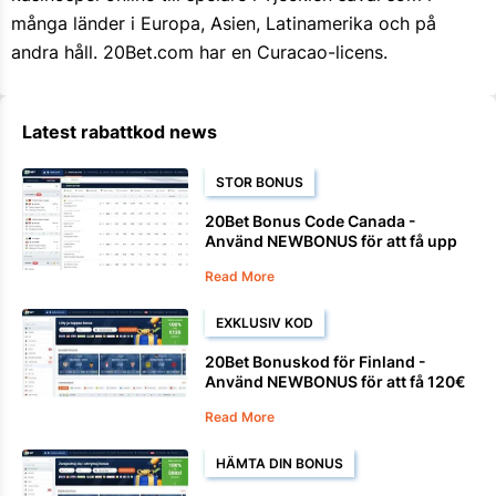
många länder i Europa, Asien, Latinamerika och på
andra håll. 20Bet.com har en Curacao-licens.
Latest rabattkod news
STOR BONUS
20Bet Bonus Code Canada -
Använd NEWBONUS för att få upp
till C$180
Read More
EXKLUSIV KOD
20Bet Bonuskod för Finland -
Använd NEWBONUS för att få 120€
Read More
HÄMTA DIN BONUS