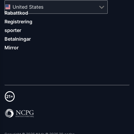
United States
Rabattkod
Registrering
sporter
Betalningar
Mirror