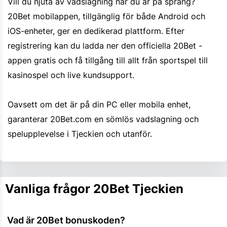
Vill du njuta av vadslagning när du är på språng?
20Bet mobilappen, tillgänglig för både Android och
iOS-enheter, ger en dedikerad plattform. Efter
registrering kan du ladda ner den officiella 20Bet -
appen gratis och få tillgång till allt från sportspel till
kasinospel och live kundsupport.
Oavsett om det är på din PC eller mobila enhet,
garanterar 20Bet.com en sömlös vadslagning och
spelupplevelse i Tjeckien och utanför.
Vanliga frågor 20Bet Tjeckien
 Vad är 20Bet bonuskoden?