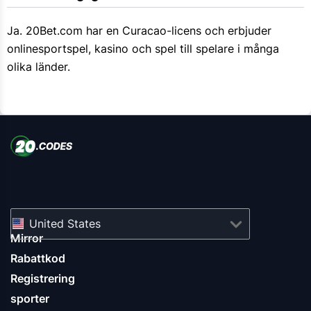
Ja. 20Bet.com har en Curacao-licens och erbjuder
onlinesportspel, kasino och spel till spelare i många
olika länder.
United States
Mirror
Rabattkod
Registrering
sporter