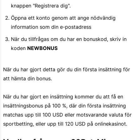
knappen "Registrera dig".
Öppna ett konto genom att ange nödvändig
information som din e-postadress
När du tillfrågas om du har en bonuskod, skriv in
koden
NEWBONUS
När du har gjort detta gör du din första insättning för
att hämta din bonus.
När du har gjort en insättning kommer du att få en
insättningsbonus på 100 %, där din första insättning
matchas upp till 100 USD eller motsvarande valuta för
sportbetting, eller upp till 120 USD på onlinekasinot.