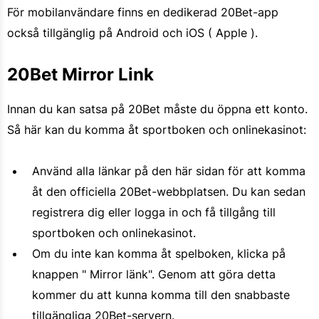
För mobilanvändare finns en dedikerad 20Bet-app
också tillgänglig på Android och iOS ( Apple ).
20Bet Mirror Link
Innan du kan satsa på 20Bet måste du öppna ett konto.
Så här kan du komma åt sportboken och onlinekasinot:
Använd alla länkar på den här sidan för att komma
åt den officiella 20Bet-webbplatsen. Du kan sedan
registrera dig eller logga in och få tillgång till
sportboken och onlinekasinot.
Om du inte kan komma åt spelboken, klicka på
knappen " Mirror länk". Genom att göra detta
kommer du att kunna komma till den snabbaste
tillgängliga 20Bet-servern.