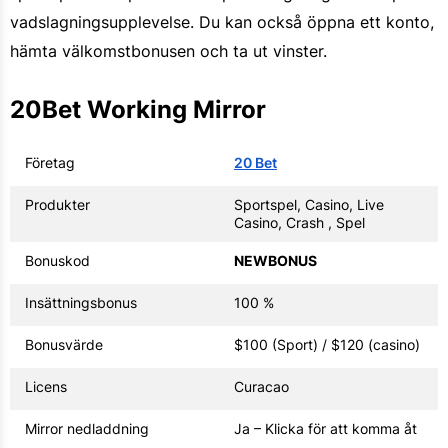
vadslagningsupplevelse. Du kan också öppna ett konto,
hämta välkomstbonusen och ta ut vinster.
20Bet Working Mirror
Företag
20 Bet
Produkter
Sportspel, Casino, Live
Casino, Crash , Spel
Bonuskod
NEWBONUS
Insättningsbonus
100 %
Bonusvärde
$100 (Sport) / $120 (casino)
Licens
Curacao
Mirror nedladdning
Ja – Klicka för att komma åt