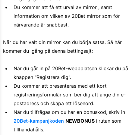
Du kommer att få ett urval av mirror , samt
information om vilken av 20Bet mirror som för
närvarande är snabbast.
När du har valt din mirror kan du börja satsa. Så här
kommer du igång på denna bettingsajt:
När du går in på 20Bet-webbplatsen klickar du på
knappen "Registrera dig".
Du kommer att presenteras med ett kort
registreringsformulär som ber dig att ange din e-
postadress och skapa ett lösenord.
När du tillfrågas om du har en bonuskod, skriv in
20Bet-kampanjkoden
NEWBONUS
i rutan som
tillhandahålls.