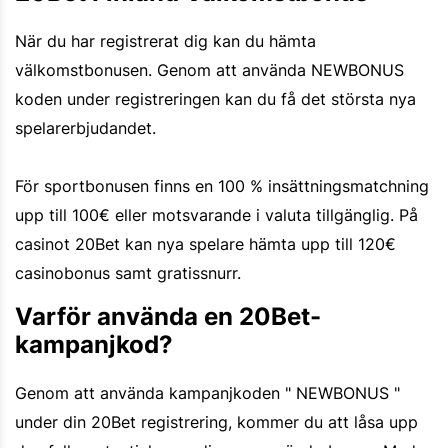
När du har registrerat dig kan du hämta
välkomstbonusen. Genom att använda NEWBONUS
koden under registreringen kan du få det största nya
spelarerbjudandet.
För sportbonusen finns en 100 % insättningsmatchning
upp till 100€ eller motsvarande i valuta tillgänglig. På
casinot 20Bet kan nya spelare hämta upp till 120€
casinobonus samt gratissnurr.
Varför använda en 20Bet-
kampanjkod?
Genom att använda kampanjkoden " NEWBONUS "
under din 20Bet registrering, kommer du att låsa upp