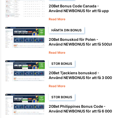
20Bet Bonus Code Canada -
Använd NEWBONUS för att få upp
till C$180
Read More
HÄMTA DIN BONUS
20Bet Bonuskod för Polen -
Använd NEWBONUS för att få 500zł
Read More
STOR BONUS
20Bet Tjeckiens bonuskod -
Använd NEWBONUS för att få 3 000
CZK
Read More
STOR BONUS
20Bet Philippines Bonus Code -
Använd NEWBONUS för att få 6 000
PHP