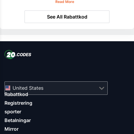
Read More
See All Rabattkod
United States
Rabattkod
Registrering
sporter
Betalningar
Mirror