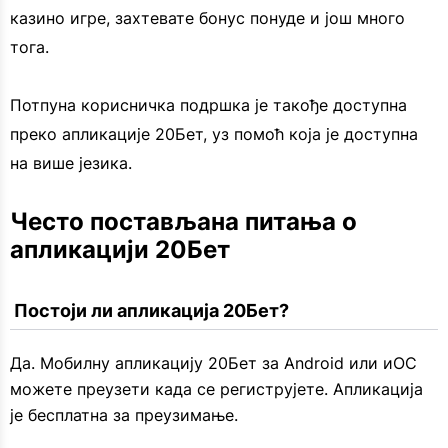
казино игре, захтевате бонус понуде и још много
тога.
Потпуна корисничка подршка је такође доступна
преко апликације 20Бет, уз помоћ која је доступна
на више језика.
Често постављана питања о 
апликацији 20Бет
 Постоји ли апликација 20Бет?
Да. Мобилну апликацију 20Бет за Android или иОС
можете преузети када се региструјете. Апликација
је бесплатна за преузимање.