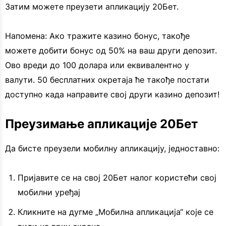
Затим можете преузети апликацију 20Бет.
Напомена: Ако тражите казино бонус, такође
можете добити бонус од 50% на ваш други депозит.
Ово вреди до 100 долара или еквивалентно у
валути. 50 бесплатних окретаја ће такође постати
доступно када направите свој други казино депозит!
Преузимање апликације 20Бет
Да бисте преузели мобилну апликацију, једноставно:
Пријавите се на свој 20Бет налог користећи свој
мобилни уређај
Кликните на дугме „Мобилна апликација“ које се