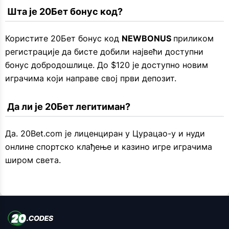
 Шта је 20Бет бонус код?
Користите 20Бет бонус код
NEWBONUS
приликом
регистрације да бисте добили највећи доступни
бонус добродошлице. До $120 је доступно новим
играчима који направе свој први депозит.
 Да ли је 20Бет легитиман?
Да. 20Bet.com је лиценциран у Цурацао-у и нуди
онлине спортско клађење и казино игре играчима
широм света.