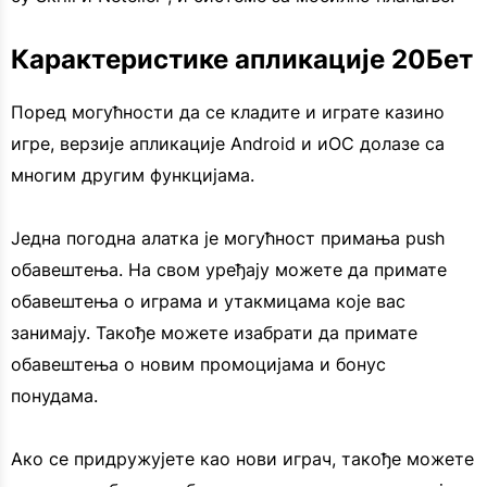
Карактеристике апликације 20Бет
Поред могућности да се кладите и играте казино
игре, верзије апликације Android и иОС долазе са
многим другим функцијама.
Једна погодна алатка је могућност примања push
обавештења. На свом уређају можете да примате
обавештења о играма и утакмицама које вас
занимају. Такође можете изабрати да примате
обавештења о новим промоцијама и бонус
понудама.
Ако се придружујете као нови играч, такође можете