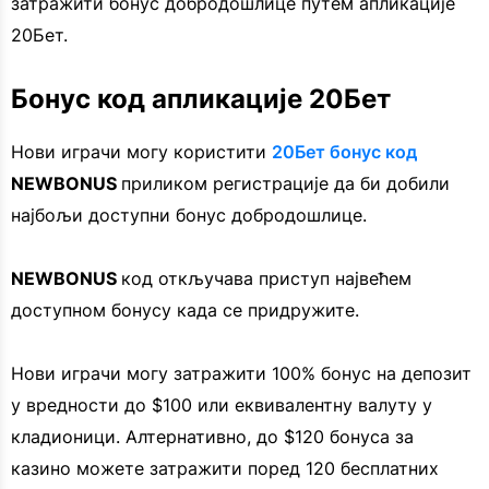
затражити бонус добродошлице путем апликације
20Бет.
Бонус код апликације 20Бет
Нови играчи могу користити
20Бет бонус код
NEWBONUS
приликом регистрације да би добили
најбољи доступни бонус добродошлице.
NEWBONUS
код откључава приступ највећем
доступном бонусу када се придружите.
Нови играчи могу затражити 100% бонус на депозит
у вредности до $100 или еквивалентну валуту у
кладионици. Алтернативно, до $120 бонуса за
казино можете затражити поред 120 бесплатних