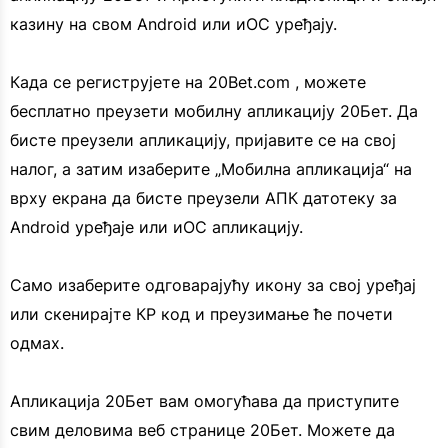
казину на свом Android или иОС уређају.
Када се региструјете на 20Bet.com , можете
бесплатно преузети мобилну апликацију 20Бет. Да
бисте преузели апликацију, пријавите се на свој
налог, а затим изаберите „Мобилна апликација“ на
врху екрана да бисте преузели АПК датотеку за
Android уређаје или иОС апликацију.
Само изаберите одговарајућу икону за свој уређај
или скенирајте КР код и преузимање ће почети
одмах.
Апликација 20Бет вам омогућава да приступите
свим деловима веб странице 20Бет. Можете да