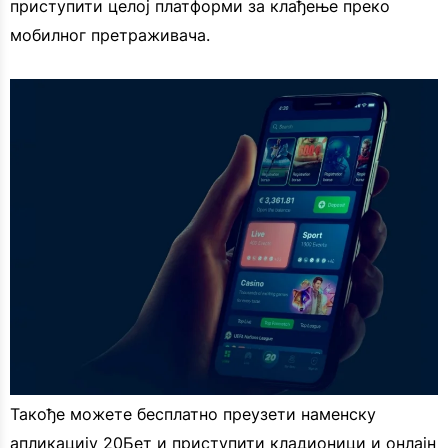
приступити целој платформи за клађење преко
мобилног претраживача.
Такође можете бесплатно преузети наменску
апликацију 20Бет и приступити кладионици и онлајн