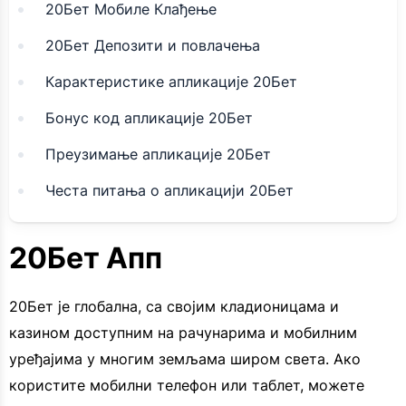
20Бет Мобиле Клађење
20Бет Депозити и повлачења
Карактеристике апликације 20Бет
Бонус код апликације 20Бет
Преузимање апликације 20Бет
Честа питања о апликацији 20Бет
20Бет Апп
20Бет је глобална, са својим кладионицама и
казином доступним на рачунарима и мобилним
уређајима у многим земљама широм света. Ако
користите мобилни телефон или таблет, можете