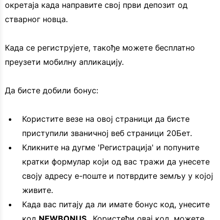
окретаја када направите свој први депозит од
стварног новца.
Када се региструјете, такође можете бесплатно
преузети мобилну апликацију.
Да бисте добили бонус:
Користите везе на овој страници да бисте
приступили званичној веб страници 20Бет.
Кликните на дугме 'Регистрација' и попуните
кратки формулар који од вас тражи да унесете
своју адресу е-поште и потврдите земљу у којој
живите.
Када вас питају да ли имате бонус код, унесите
код
NEWBONUS
. Користећи овај код, можете