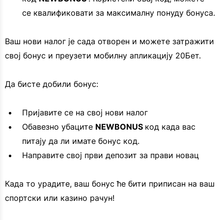
се квалификовати за максималну понуду бонуса.
Ваш нови налог је сада отворен и можете затражити
свој бонус и преузети мобилну апликацију 20Бет.
Да бисте добили бонус:
Пријавите се на свој нови налог
Обавезно убаците
NEWBONUS
код када вас
питају да ли имате бонус код.
Направите свој први депозит за прави новац
Када то урадите, ваш бонус ће бити приписан на ваш
спортски или казино рачун!