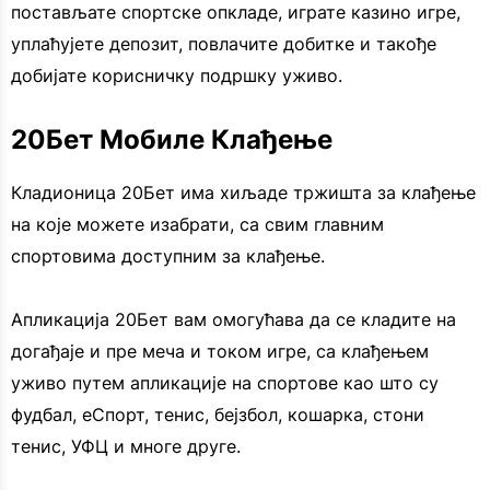
постављате спортске опкладе, играте казино игре,
уплаћујете депозит, повлачите добитке и такође
добијате корисничку подршку уживо.
20Бет Мобиле Клађење
Кладионица 20Бет има хиљаде тржишта за клађење
на које можете изабрати, са свим главним
спортовима доступним за клађење.
Апликација 20Бет вам омогућава да се кладите на
догађаје и пре меча и током игре, са клађењем
уживо путем апликације на спортове као што су
фудбал, еСпорт, тенис, бејзбол, кошарка, стони
тенис, УФЦ и многе друге.