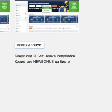
ВЕЛИКИ БОНУС
Бонус код 20Бет Чешка Република -
е
Користите NEWBONUS да бисте
добили 3.000 ЦЗК