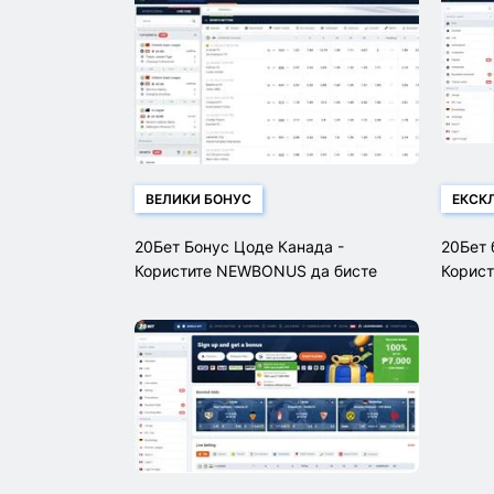
ВЕЛИКИ БОНУС
ЕКСК
20Бет Бонус Цоде Канада -
20Бет 
Користите NEWBONUS да бисте
Корис
добили до Ц$180
добили