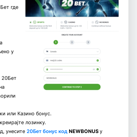
Бет где
а
њено у
у 20Бет
на
творили
ки или Казино бонус.
креирајте лозинку.
д, унесите
20Бет бонус код
NEWBONUS
у