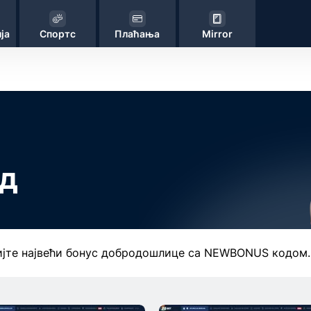
ја
Спортс
Плаћања
Mirror
од
ијте највећи бонус добродошлице са NEWBONUS кодом.