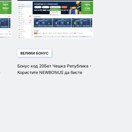
ВЕЛИКИ БОНУС
Бонус код 20Бет Чешка Република -
е
Користите NEWBONUS да бисте
добили 3.000 ЦЗК