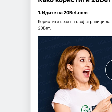
Идите на 20Bet.com
Користите везе на овој страници да
20Бет.