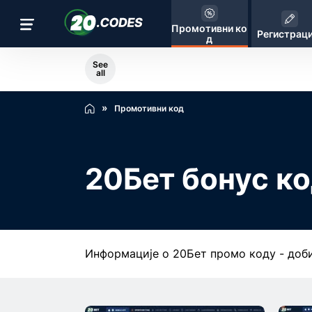
Промотивни ко
Регистраци
д
See
all
Промотивни код
20Бет бонус к
Информације о 20Бет промо коду - доб