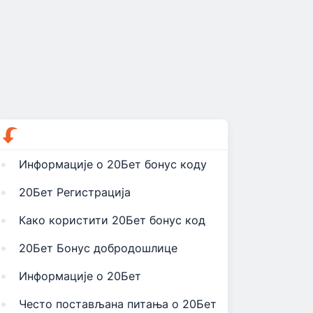
Информације о 20Бет бонус коду
20Бет Регистрација
Како користити 20Бет бонус код
20Бет Бонус добродошлице
Информације о 20Бет
Често постављана питања о 20Бет