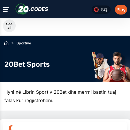
Play
SQ
See
all
Sportive
20Bet Sports
Hyni në Librin Sportiv 20Bet dhe merrni bastin tuaj
falas kur regjistroheni.