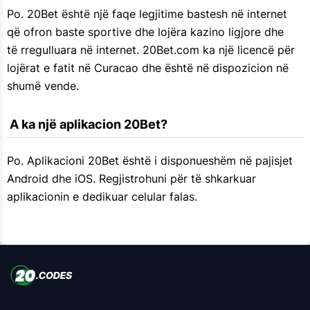
Po. 20Bet është një faqe legjitime bastesh në internet
që ofron baste sportive dhe lojëra kazino ligjore dhe
të rregulluara në internet. 20Bet.com ka një licencë për
lojërat e fatit në Curacao dhe është në dispozicion në
shumë vende.
 A ka një aplikacion 20Bet?
Po. Aplikacioni 20Bet është i disponueshëm në pajisjet
Android dhe iOS. Regjistrohuni për të shkarkuar
aplikacionin e dedikuar celular falas.