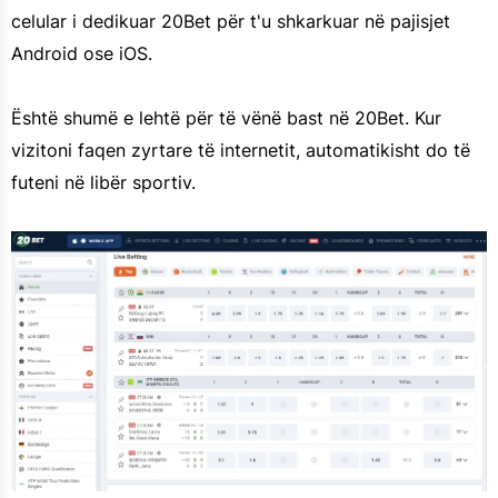
celular i dedikuar 20Bet për t'u shkarkuar në pajisjet
Android ose iOS.
Është shumë e lehtë për të vënë bast në 20Bet. Kur
vizitoni faqen zyrtare të internetit, automatikisht do të
futeni në libër sportiv.