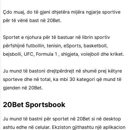
Çdo muaj, do të gjeni dhjetëra mijëra ngjarje sportive
për të vënë bast në 20Bet.
Sportet e njohura për të bastuar në librin sportiv
përfshijnë futbollin, tenisin, eSports, basketboll,
bejsbolli, UFC, Formula 1 , shigjeta, volejboll dhe kriket.
Ju mund të bastoni drejtpërdrejt në shumë prej këtyre
sporteve dhe në total, ka mbi 30 kategori që mund të
gjenden në 20Bet.
20Bet Sportsbook
Ju mund të bastni për sportet në 20Bet si në desktop
ashtu edhe në celular. Ekziston gjithashtu një aplikacion