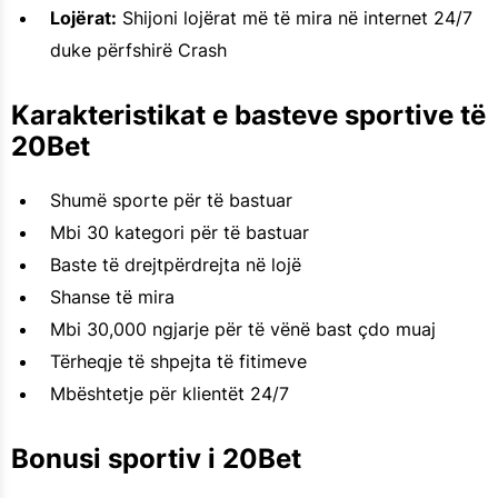
Lojërat:
Shijoni lojërat më të mira në internet 24/7
duke përfshirë Crash
Karakteristikat e basteve sportive të
20Bet
Shumë sporte për të bastuar
Mbi 30 kategori për të bastuar
Baste të drejtpërdrejta në lojë
Shanse të mira
Mbi 30,000 ngjarje për të vënë bast çdo muaj
Tërheqje të shpejta të fitimeve
Mbështetje për klientët 24/7
Bonusi sportiv i 20Bet