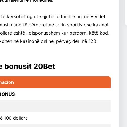
 ekuivalentin e monedhës.
të kërkohet nga të gjithë lojtarët e rinj në vendet
usi mund të përdoret në librin sportiv ose kazino!
dollarë është i disponueshëm kur përdorni këtë kod,
kohen në kazinonë online, përveç deri në 120
e bonusit 20Bet
macion
BONUS
në 100 dollarë