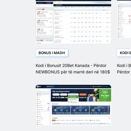
BONUS I MADH
KODI 
Kodi i Bonusit 20Bet Kanada - Përdor
Kodi i 
NEWBONUS për të marrë deri në 180$
Përdor
C