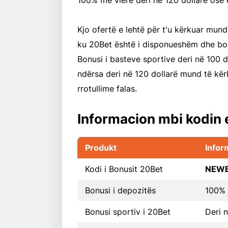
100% me vlerë deri në 120 dollarë ose
Kjo ofertë e lehtë për t'u kërkuar mund 
ku 20Bet është i disponueshëm dhe bon
Bonusi i basteve sportive deri në 100 
ndërsa deri në 120 dollarë mund të kër
rrotullime falas.
Informacion mbi kodin 
Produkt
Infor
Kodi i Bonusit 20Bet
NEW
Bonusi i depozitës
100%
Bonusi sportiv i 20Bet
Deri 