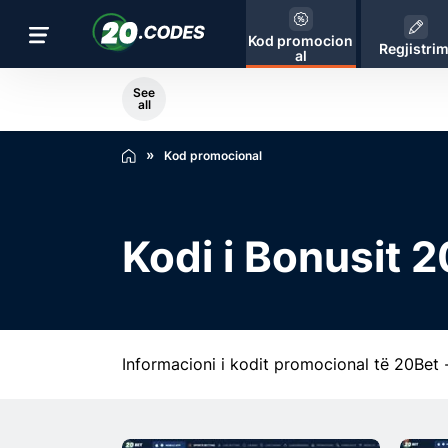
Kod promocion
Regjistrim
al
See
all
Kod promocional
Kodi i Bonusit 
Informacioni i kodit promocional të 20Be