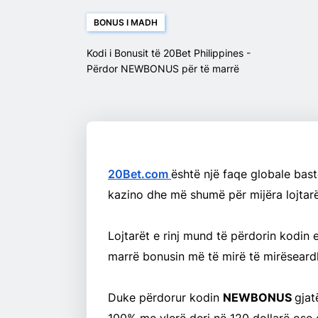
BONUS I MADH
Kodi i Bonusit të 20Bet Philippines -
Përdor NEWBONUS për të marrë
6,000 PHP
20Bet.com
është një faqe globale bast
kazino dhe më shumë për mijëra lojtar
Lojtarët e rinj mund të përdorin kodin
marrë bonusin më të mirë të mirëseardh
Duke përdorur kodin
NEWBONUS
gjat