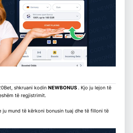
20Bet, shkruani kodin
NEWBONUS
. Kjo ju lejon të
hëm të regjistrimit.
e ju mund të kërkoni bonusin tuaj dhe të filloni të