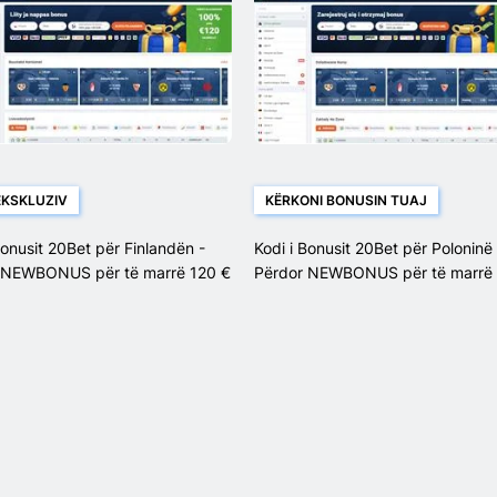
EKSKLUZIV
KËRKONI BONUSIN TUAJ
Bonusit 20Bet për Finlandën -
Kodi i Bonusit 20Bet për Poloninë 
 NEWBONUS për të marrë 120 €
Përdor NEWBONUS për të marrë