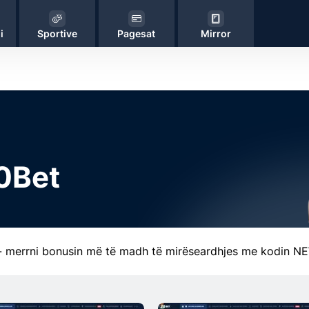
i
Sportive
Pagesat
Mirror
20Bet
t - merrni bonusin më të madh të mirëseardhjes me kodin 