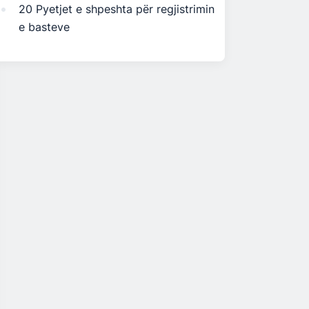
20 Pyetjet e shpeshta për regjistrimin
e basteve