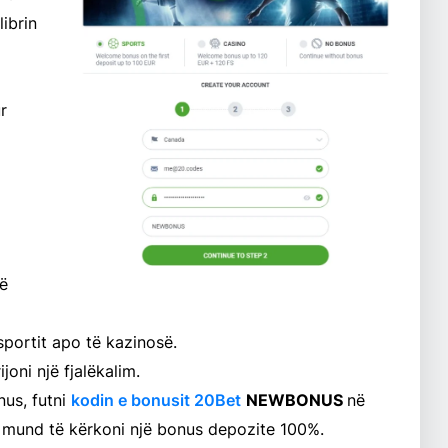
ibrin
r
jë
sportit apo të kazinosë.
joni një fjalëkalim.
nus, futni
kodin e bonusit 20Bet
NEWBONUS
në
u mund të kërkoni një bonus depozite 100%.