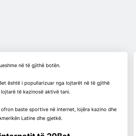
nueshme në të gjithë botën.
et është i popullarizuar nga lojtarët në të gjithë
lojtarë të kazinosë aktivë tani.
ofron baste sportive në internet, lojëra kazino dhe
Amerikën Latine dhe gjetkë.