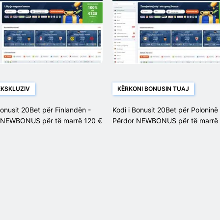
EKSKLUZIV
KËRKONI BONUSIN TUAJ
Bonusit 20Bet për Finlandën -
Kodi i Bonusit 20Bet për Poloninë 
 NEWBONUS për të marrë 120 €
Përdor NEWBONUS për të marrë