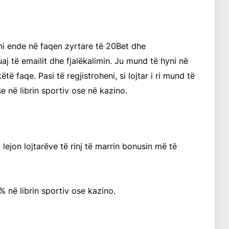
jeni ende në faqen zyrtare të 20Bet dhe
aj të emailit dhe fjalëkalimin. Ju mund të hyni në
ëtë faqe. Pasi të regjistroheni, si lojtar i ri mund të
e në librin sportiv ose në kazino.
 lejon lojtarëve të rinj të marrin bonusin më të
 në librin sportiv ose kazino.