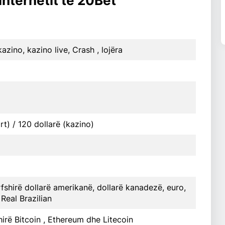
internetit të 20Bet
azino, kazino live, Crash , lojëra
rt) / 120 dollarë (kazino)
shirë dollarë amerikanë, dollarë kanadezë, euro,
 Real Brazilian
irë Bitcoin , Ethereum dhe Litecoin