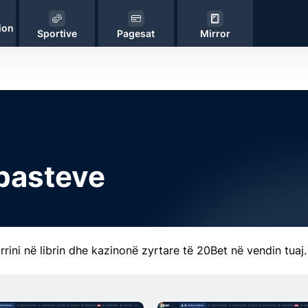
ion
Sportive
Pagesat
Mirror
 basteve
arrini në librin dhe kazinonë zyrtare të 20Bet në vendin tuaj.