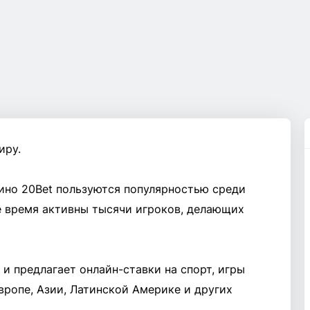
иру.
ино 20Bet пользуются популярностью среди
е время активны тысячи игроков, делающих
и предлагает онлайн-ставки на спорт, игры
вропе, Азии, Латинской Америке и других