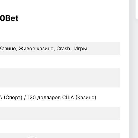
20Bet
Казино, Живое казино, Crash , Игры
 (Спорт) / 120 долларов США (Казино)