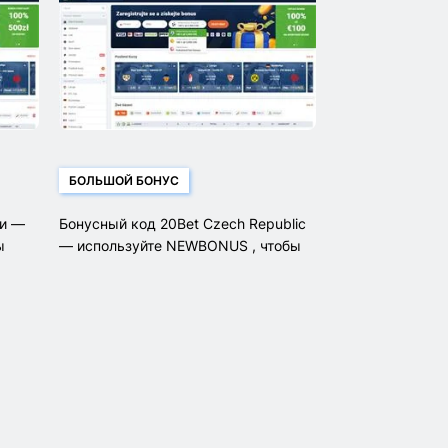
БОЛЬШОЙ БОНУС
ши —
Бонусный код 20Bet Czech Republic
ы
— используйте NEWBONUS , чтобы
получить 3000 чешских крон