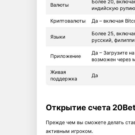
Более 20, включа
Валюты
индийскую рупию 
Криптовалюты
Да – включая Bitco
Более 25, включа
Языки
русский, филиппи
Да – Загрузите на
Приложение
возможен через 
Живая
Да
поддержка
Открытие счета 20Be
Прежде чем вы сможете делать став
активным игроком.