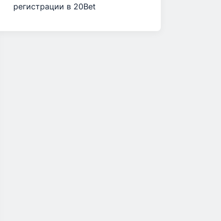
регистрации в 20Bet