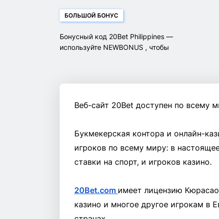
БОЛЬШОЙ БОНУС
Бонусный код 20Bet Philippines —
используйте NEWBONUS , чтобы
получить 6000 PHP
Веб-сайт 20Bet доступен по всему м
Букмекерская контора и онлайн-каз
игроков по всему миру: в настояще
ставки на спорт, и игроков казино.
20Bet.com
имеет лицензию Кюрасао 
казино и многое другое игрокам в Е
странах.