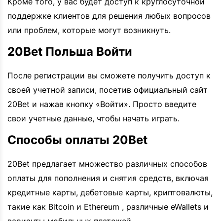
Кроме того, у вас будет доступ к круглосуточной
поддержке клиентов для решения любых вопросов
или проблем, которые могут возникнуть.
20Bet Польша Войти
После регистрации вы сможете получить доступ к
своей учетной записи, посетив официальный сайт
20Bet и нажав кнопку «Войти». Просто введите
свои учетные данные, чтобы начать играть.
Способы оплаты 20Bet
20Bet предлагает множество различных способов
оплаты для пополнения и снятия средств, включая
кредитные карты, дебетовые карты, криптовалюты,
такие как Bitcoin и Ethereum , различные eWallets и