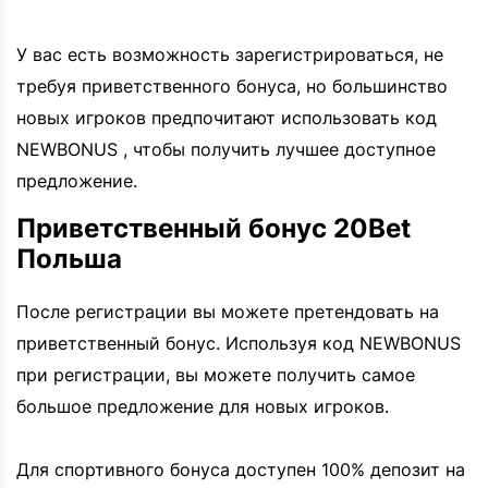
У вас есть возможность зарегистрироваться, не
требуя приветственного бонуса, но большинство
новых игроков предпочитают использовать код
NEWBONUS , чтобы получить лучшее доступное
предложение.
Приветственный бонус 20Bet
Польша
После регистрации вы можете претендовать на
приветственный бонус. Используя код NEWBONUS
при регистрации, вы можете получить самое
большое предложение для новых игроков.
Для спортивного бонуса доступен 100% депозит на