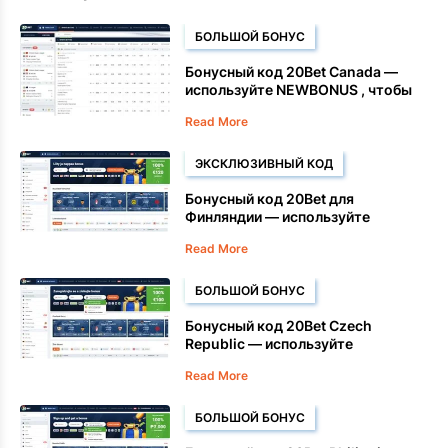
БОЛЬШОЙ БОНУС
Бонусный код 20Bet Canada —
используйте NEWBONUS , чтобы
получить до 180 канадских
Read More
долларов
ЭКСКЛЮЗИВНЫЙ КОД
Бонусный код 20Bet для
Финляндии — используйте
NEWBONUS , чтобы получить 120
Read More
€
БОЛЬШОЙ БОНУС
Бонусный код 20Bet Czech
Republic — используйте
NEWBONUS , чтобы получить 3000
Read More
чешских крон
БОЛЬШОЙ БОНУС