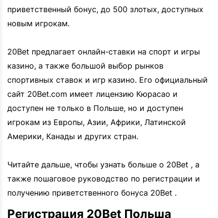
приветственный бонус, до 500 злотых, доступных
новым игрокам.
20Bet предлагает онлайн-ставки на спорт и игры
казино, а также большой выбор рынков
спортивных ставок и игр казино. Его официальный
сайт 20Bet.com имеет лицензию Кюрасао и
доступен не только в Польше, но и доступен
игрокам из Европы, Азии, Африки, Латинской
Америки, Канады и других стран.
Читайте дальше, чтобы узнать больше о 20Bet , а
также пошаговое руководство по регистрации и
получению приветственного бонуса 20Bet .
Регистрация 20Bet Польша