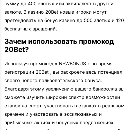
сумму до 400 злотых или эквивалент в другой
валюте. В казино 20Bet новые игроки могут
претендовать на бонус казино до 500 злотых и 120
бесплатных вращений.
Зачем использовать промокод
20Bet?
Используя промокод « NEWBONUS » во время
регистрации 20Bet , вы раскроете весь потенциал
своего нового пользовательского бонуса.
Благодаря этому увеличению вашего банкролла вы
сможете изучить широкий спектр возможностей
ставок на спорт, участвовать в ставках в реальном
времени и участвовать в эксклюзивных и
прибыльных акциях и бонусных предложениях.