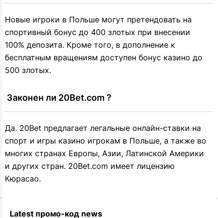
Новые игроки в Польше могут претендовать на
спортивный бонус до 400 злотых при внесении
100% депозита. Кроме того, в дополнение к
бесплатным вращениям доступен бонус казино до
500 злотых.
 Законен ли 20Bet.com ?
Да. 20Bet предлагает легальные онлайн-ставки на
спорт и игры казино игрокам в Польше, а также во
многих странах Европы, Азии, Латинской Америки
и других стран. 20Bet.com имеет лицензию
Кюрасао.
Latest промо-код news