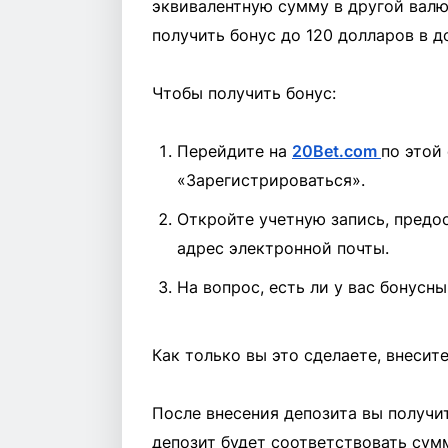
эквивалентную сумму в другой валю
получить бонус до 120 долларов в 
Чтобы получить бонус:
Перейдите на
20Bet.com
по этой
«Зарегистрироваться».
Откройте учетную запись, пред
адрес электронной почты.
На вопрос, есть ли у вас бонусн
Как только вы это сделаете, внесит
После внесения депозита вы получит
депозит будет соответствовать сум