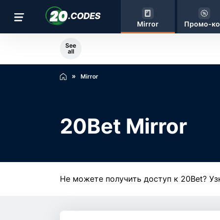
Mirror
Промо-ко
See
all
Mirror
20Bet Mirror
Не можете получить доступ к 20Bet? Узн