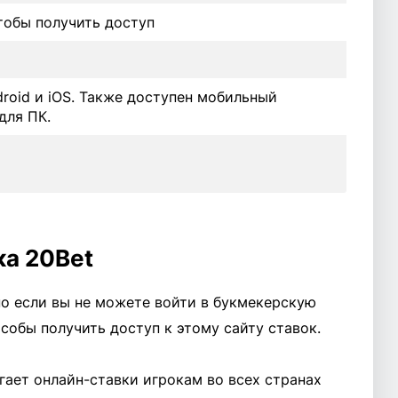
тобы получить доступ
roid и iOS. Также доступен мобильный
для ПК.
ка 20Bet
но если вы не можете войти в букмекерскую
особы получить доступ к этому сайту ставок.
гает онлайн-ставки игрокам во всех странах