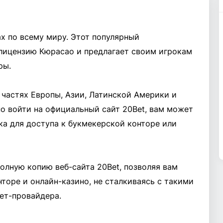
ах по всему миру. Этот популярный
лицензию Кюрасао и предлагает своим игрокам
ры.
 частях Европы, Азии, Латинской Америки и
но войти на официальный сайт 20Bet, вам может
ка для доступа к букмекерской конторе или
полную копию веб-сайта 20Bet, позволяя вам
торе и онлайн-казино, не сталкиваясь с такими
ет-провайдера.