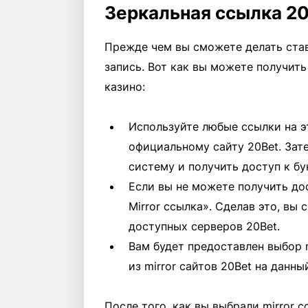
Зеркальная ссылка 2
Прежде чем вы сможете делать став
запись. Вот как вы можете получить
казино:
Используйте любые ссылки на э
официальному сайту 20Bet. Зат
систему и получить доступ к б
Если вы не можете получить до
Mirror ссылка». Сделав это, вы
доступных серверов 20Bet.
Вам будет предоставлен выбор m
из mirror сайтов 20Bet на данн
После того, как вы выбрали mirror с