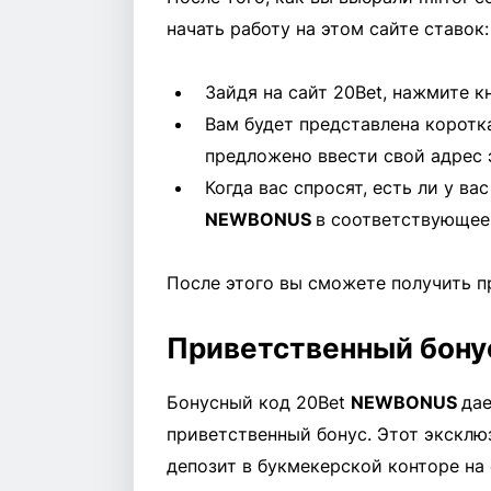
начать работу на этом сайте ставок:
Зайдя на сайт 20Bet, нажмите к
Вам будет представлена коротк
предложено ввести свой адрес 
Когда вас спросят, есть ли у ва
NEWBONUS
в соответствующее
После этого вы сможете получить п
Приветственный бону
Бонусный код 20Bet
NEWBONUS
да
приветственный бонус. Этот эксклю
депозит в букмекерской конторе на