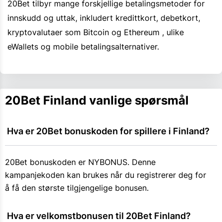
20Bet tilbyr mange forskjellige betalingsmetoder for
innskudd og uttak, inkludert kredittkort, debetkort,
kryptovalutaer som Bitcoin og Ethereum , ulike
eWallets og mobile betalingsalternativer.
20Bet Finland vanlige spørsmål
 Hva er 20Bet bonuskoden for spillere i Finland?
20Bet bonuskoden er NYBONUS. Denne
kampanjekoden kan brukes når du registrerer deg for
å få den største tilgjengelige bonusen.
 Hva er velkomstbonusen til 20Bet Finland?