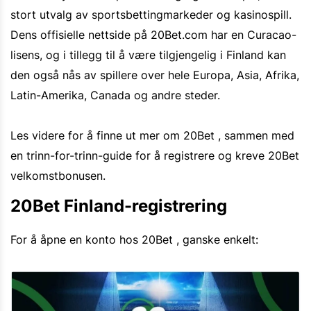
stort utvalg av sportsbettingmarkeder og kasinospill.
Dens offisielle nettside på 20Bet.com har en Curacao-
lisens, og i tillegg til å være tilgjengelig i Finland kan
den også nås av spillere over hele Europa, Asia, Afrika,
Latin-Amerika, Canada og andre steder.
Les videre for å finne ut mer om 20Bet , sammen med
en trinn-for-trinn-guide for å registrere og kreve 20Bet
velkomstbonusen.
20Bet Finland-registrering
For å åpne en konto hos 20Bet , ganske enkelt: