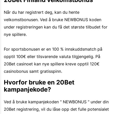
Når du har registrert deg, kan du hente
velkomstbonusen. Ved å bruke NEWBONUS koden
under registreringen kan du få det største tilbudet for
nye spillere.
For sportsbonusen er en 100 % innskuddsmatch på
opptil 100€ eller tilsvarende valuta tilgjengelig. På
20Bet casinoet kan nye spillere kreve opptil 120€
casinobonus samt gratisspinn.
Hvorfor bruke en 20Bet
kampanjekode?
Ved å bruke kampanjekoden " NEWBONUS " under din
20Bet registrering, vil du låse opp det fulle potensialet