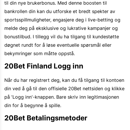
til din nye brukerbonus. Med denne boosten til
bankrollen din kan du utforske et bredt spekter av
sportsspillmuligheter, engasjere deg i live-betting og
melde deg på eksklusive og lukrative kampanjer og
bonustilbud. I tillegg vil du ha tilgang til kundestøtte
døgnet rundt for å løse eventuelle spørsmål eller
bekymringer som måtte oppstå.
20Bet Finland Logg inn
Når du har registrert deg, kan du få tilgang til kontoen
din ved å gå til den offisielle 20Bet nettsiden og klikke
på 'Logg inn'-knappen. Bare skriv inn legitimasjonen
din for å begynne å spille.
20Bet Betalingsmetoder