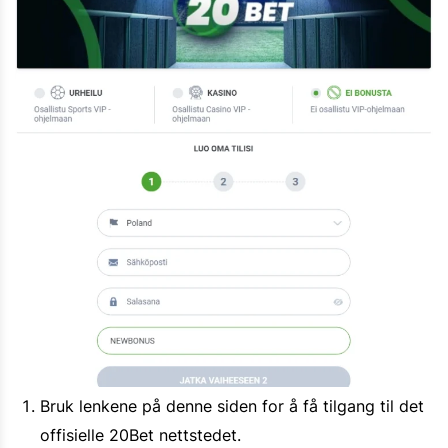
Bruk lenkene på denne siden for å få tilgang til det
offisielle 20Bet nettstedet.