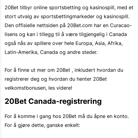
20Bet tilbyr online sportsbetting og kasinospill, med et
stort utvalg av sportsbettingmarkeder og kasinospill.
Den offisielle nettsiden på 20Bet.com har en Curacao-
lisens og kan i tillegg til å være tilgjengelig i Canada
også nås av spillere over hele Europa, Asia, Afrika,
Latin-Amerika, Canada og andre steder.
For å finne ut mer om 20Bet , inkludert hvordan du
registrerer deg og hvordan du henter 20Bet
velkomstbonusen, les videre!
20Bet Canada-registrering
For å komme i gang hos 20Bet må du åpne en konto.
For å gjøre dette, ganske enkelt: