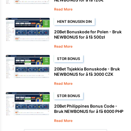
Read More
HENT BONUSEN DIN
20Bet Bonuskode for Polen - Bruk
NEWBONUS for å få 500zł
Read More
STOR BONUS
20Bet Tsjekkia Bonuskode - Bruk
NEWBONUS for å få 3000 CZK
Read More
STOR BONUS
20Bet Philippines Bonus Code -
Bruk NEWBONUS for å få 6000 PHP
Read More