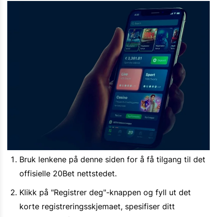
Bruk lenkene på denne siden for å få tilgang til det
offisielle 20Bet nettstedet.
Klikk på "Registrer deg"-knappen og fyll ut det
korte registreringsskjemaet, spesifiser ditt