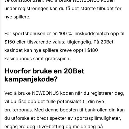
under registreringen kan du få det største tilbudet for
nye spillere.
For sportsbonusen er en 100 % innskuddsmatch opp til
$150 eller tilsvarende valuta tilgjengelig. På 20Bet
kasinoet kan nye spillere kreve opptil $180
kasinobonus samt gratisspinn.
Hvorfor bruke en 20Bet
kampanjekode?
Ved å bruke NEWBONUS koden når du registrerer deg,
vil du låse opp det fulle potensialet til din nye
brukerbonus. Med denne boosten til bankrollen din kan
du utforske et bredt spekter av sportsspillmuligheter,
engasjere deg i live-betting og melde deg på