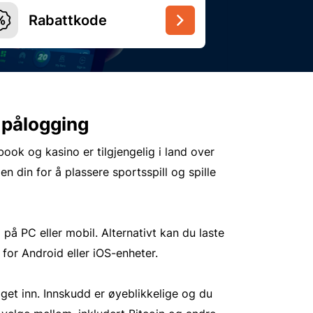
Rabattkode
 pålogging
ook og kasino er tilgjengelig i land over
n din for å plassere sportsspill og spille
 på PC eller mobil. Alternativt kan du laste
for Android eller iOS-enheter.
gget inn. Innskudd er øyeblikkelige og du