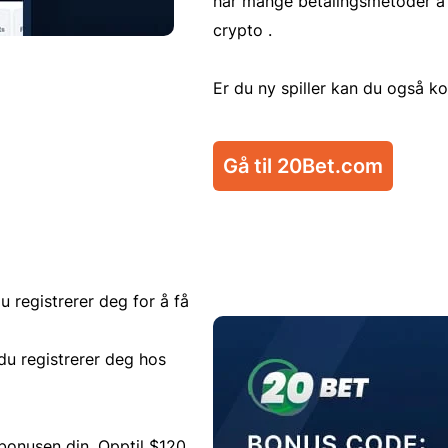
har mange betalingsmetoder å 
crypto .
Er du ny spiller kan du også 
Gå til 20Bet.com
u registrerer deg for å få
u registrerer deg hos
onusen din. Opptil $120