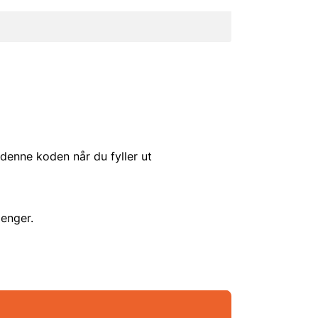
denne koden når du fyller ut
penger.