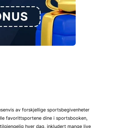
usenvis av forskjellige sportsbegivenheter
le favorittsportene dine i sportsbooken,
ilgjengelig hver dag, inkludert mange live