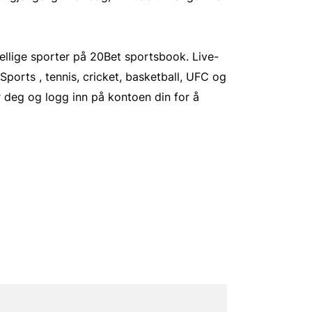
ellige sporter på 20Bet sportsbook. Live-
 ESports , tennis, cricket, basketball, UFC og
r deg og logg inn på kontoen din for å