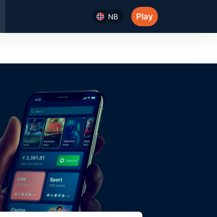
Play
NB