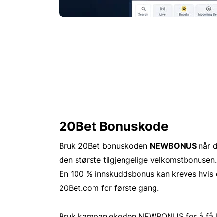
20Bet Bonuskode
Bruk 20Bet bonuskoden
NEWBONUS
når d
den største tilgjengelige velkomstbonusen.
En 100 % innskuddsbonus kan kreves hvis d
20Bet.com for første gang.
Bruk kampanjekoden NEWBONUS for å få b