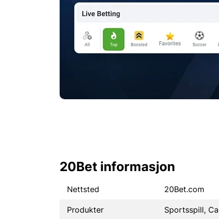
20Bet informasjon
Nettsted
20Bet.com
Produkter
Sportsspill, Ca