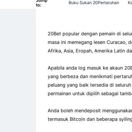
Jump
Laman Web 20Bet
Buku Sukan 20Pertaruhan
K
to:
20Bet popular dengan pemain di sel
masa ini memegang lesen Curacao, da
Afrika, Asia, Eropah, Amerika Latin da
Apabila anda log masuk ke akaun 20B
yang berbeza dan menikmati pertaru
peluang yang baik tersedia di seluru
permainan untuk dipilih sebagai tam
Anda boleh mendeposit menggunakan
termasuk Bitcoin dan beberapa syiling