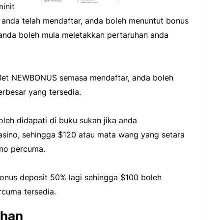
init
anda telah mendaftar, anda boleh menuntut bonus
anda boleh mula meletakkan pertaruhan anda
Bet
NEWBONUS semasa mendaftar, anda boleh
rbesar yang tersedia.
leh didapati di buku sukan jika anda
sino, sehingga $120 atau mata wang yang setara
ino percuma.
bonus deposit 50% lagi sehingga $100 boleh
rcuma tersedia.
uhan