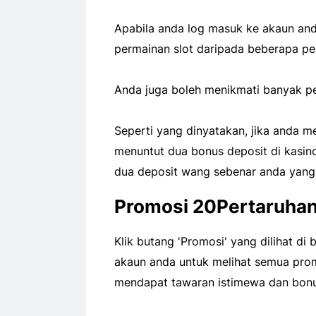
Apabila anda log masuk ke akaun anda,
permainan slot daripada beberapa pem
Anda juga boleh menikmati banyak p
Seperti yang dinyatakan, jika anda 
menuntut dua bonus deposit di kasi
dua deposit wang sebenar anda yang
Promosi 20Pertaruha
Klik butang 'Promosi' yang dilihat di
akaun anda untuk melihat semua pro
mendapat tawaran istimewa dan bonus