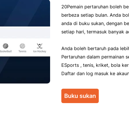
20Pemain pertaruhan boleh ber
berbeza setiap bulan. Anda b
anda di buku sukan, dengan be
setiap hari, termasuk banyak 
Anda boleh bertaruh pada lebi
Pertaruhan dalam permainan se
ESports , tenis, kriket, bola k
Daftar dan log masuk ke akau
Buku sukan