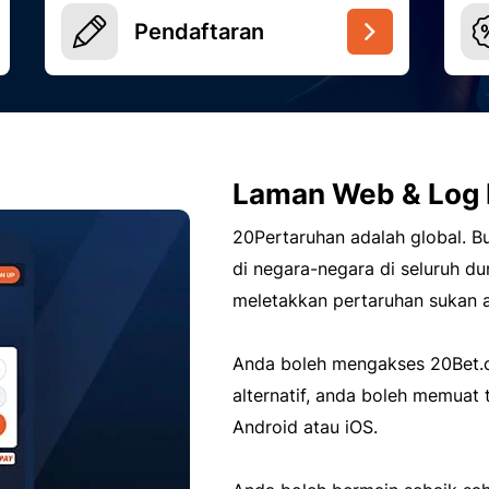
Pendaftaran
Laman Web & Log
20Pertaruhan adalah global. B
di negara-negara di seluruh d
meletakkan pertaruhan sukan 
Anda boleh mengakses 20Bet.c
alternatif, anda boleh memuat 
Android atau iOS.