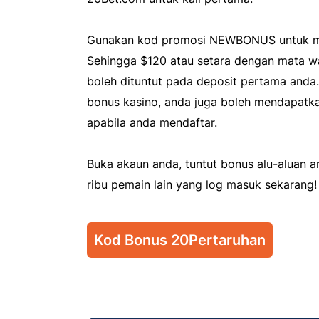
Gunakan kod promosi NEWBONUS untuk m
Sehingga $120 atau setara dengan mata 
boleh dituntut pada deposit pertama anda
bonus kasino, anda juga boleh mendapatk
apabila anda mendaftar.
Buka akaun anda, tuntut bonus alu-aluan a
ribu pemain lain yang log masuk sekarang!
Kod Bonus 20Pertaruhan