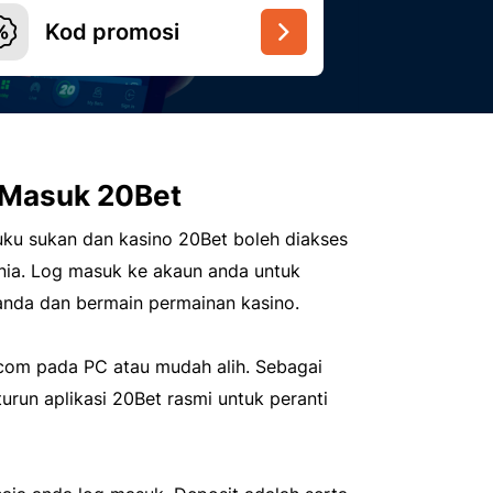
Kod promosi
 Masuk 20Bet
uku sukan dan kasino 20Bet boleh diakses
unia. Log masuk ke akaun anda untuk
anda dan bermain permainan kasino.
om pada PC atau mudah alih. Sebagai
turun aplikasi 20Bet rasmi untuk peranti