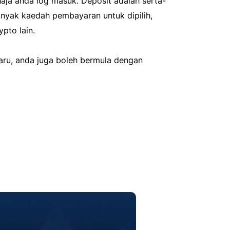
aja anda log masuk. Deposit adalah serta-
yak kaedah pembayaran untuk dipilih,
ypto lain.
aru, anda juga boleh bermula dengan