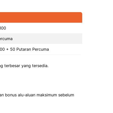
100
ercuma
100 + 50 Putaran Percuma
terbesar yang tersedia.
kan bonus alu-aluan maksimum sebelum