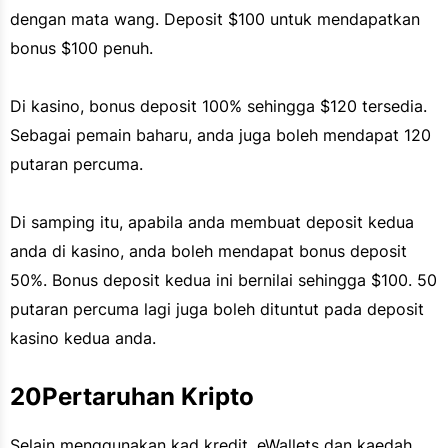
dengan mata wang. Deposit $100 untuk mendapatkan
bonus $100 penuh.
Di kasino, bonus deposit 100% sehingga $120 tersedia.
Sebagai pemain baharu, anda juga boleh mendapat 120
putaran percuma.
Di samping itu, apabila anda membuat deposit kedua
anda di kasino, anda boleh mendapat bonus deposit
50%. Bonus deposit kedua ini bernilai sehingga $100. 50
putaran percuma lagi juga boleh dituntut pada deposit
kasino kedua anda.
20Pertaruhan Kripto
Selain menggunakan kad kredit, eWallets dan kaedah