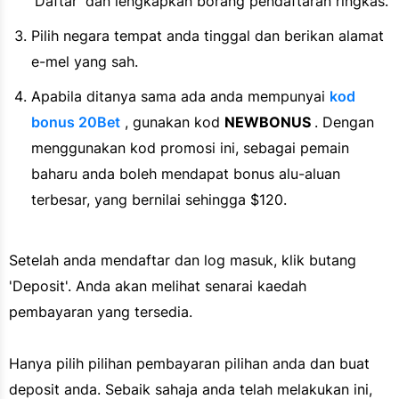
'Daftar' dan lengkapkan borang pendaftaran ringkas.
Pilih negara tempat anda tinggal dan berikan alamat
e-mel yang sah.
Apabila ditanya sama ada anda mempunyai
kod
bonus 20Bet
, gunakan kod
NEWBONUS
. Dengan
menggunakan kod promosi ini, sebagai pemain
baharu anda boleh mendapat bonus alu-aluan
terbesar, yang bernilai sehingga $120.
Setelah anda mendaftar dan log masuk, klik butang
'Deposit'. Anda akan melihat senarai kaedah
pembayaran yang tersedia.
Hanya pilih pilihan pembayaran pilihan anda dan buat
deposit anda. Sebaik sahaja anda telah melakukan ini,