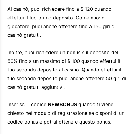
Al casinò, puoi richiedere fino a $ 120 quando
effettui il tuo primo deposito. Come nuovo
giocatore, puoi anche ottenere fino a 150 giri di
casinò gratuiti.
Inoltre, puoi richiedere un bonus sul deposito del
50% fino a un massimo di $ 100 quando effettui il
tuo secondo deposito al casinò. Quando effettui il
tuo secondo deposito puoi anche ottenere 50 giri di
casinò gratuiti aggiuntivi.
Inserisci il codice
NEWBONUS
quando ti viene
chiesto nel modulo di registrazione se disponi di un
codice bonus e potrai ottenere questo bonus.