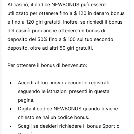
Al casinò, il codice NEWBONUS può essere
utilizzato per ottenere fino a $ 120 in denaro bonus
e fino a 120 giri gratuiti. Inoltre, se richiedi il bonus
del casinò puoi anche ottenere un bonus di
deposito del 50% fino a $ 100 sul tuo secondo
deposito, oltre ad altri 50 giri gratuiti.
Per ottenere il bonus di benvenuto:
Accedi al tuo nuovo account o registrati
seguendo le istruzioni presenti in questa
pagina.
Digita il codice NEWBONUS quando ti viene
chiesto se hai un codice bonus.
Scegli se desideri richiedere il bonus Sport o