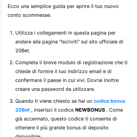
Ecco una semplice guida per aprire il tuo nuovo
conto scommesse:
Utilizza i collegamenti in questa pagina per
andare alla pagina "Iscriviti" sul sito ufficiale di
20Bet.
Completa il breve modulo di registrazione che ti
chiede di fornire il tuo indirizzo email e di
confermare il paese in cui vivi. Dovrai inoltre
creare una password da utilizzare.
Quando ti viene chiesto se hai un
codice bonus
20Bet
, inserisci il codice
NEWBONUS
. Come
già accennato, questo codice ti consente di
ottenere il più grande bonus di deposito
disponibile.