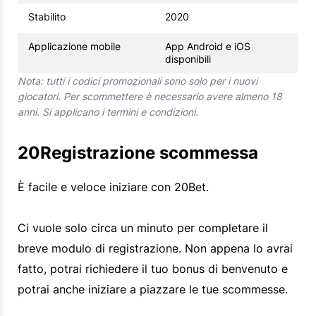
Stabilito
2020
Applicazione mobile
App Android e iOS
disponibili
Nota: tutti i codici promozionali sono solo per i nuovi
giocatori. Per scommettere è necessario avere almeno 18
anni. Si applicano i termini e condizioni.
20Registrazione scommessa
È facile e veloce iniziare con 20Bet.
Ci vuole solo circa un minuto per completare il
breve modulo di registrazione. Non appena lo avrai
fatto, potrai richiedere il tuo bonus di benvenuto e
potrai anche iniziare a piazzare le tue scommesse.