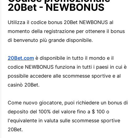
20Bet - NEWBONUS
Utilizza il codice bonus 20Bet NEWBONUS al
momento della registrazione per ottenere il bonus
di benvenuto più grande disponibile.
20Bet.com
è disponibile in tutto il mondo e il
codice NEWBONUS funziona in tutti i paesi in cui è
possibile accedere alle scommesse sportive e al
casinò 20Bet.
Come nuovo giocatore, puoi richiedere un bonus di
deposito del 100% del valore fino a $ 100 o
l'equivalente in valuta sulle scommesse sportive
20Bet.