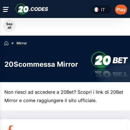
Play
IT
See
all
Mirror
20Scommessa Mirror
Non riesci ad accedere a 20Bet? Scopri i link di 20Bet
Mirror e come raggiungere il sito ufficiale.