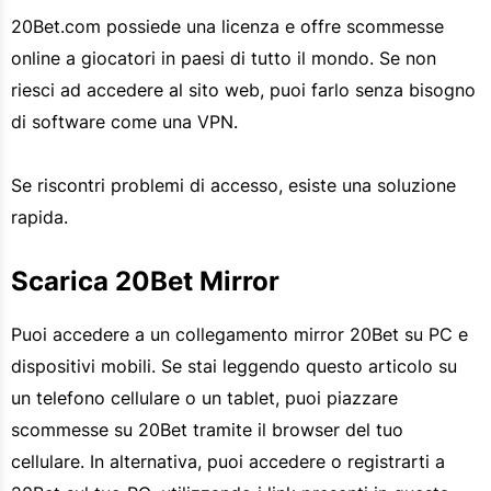
20Bet.com possiede una licenza e offre scommesse
online a giocatori in paesi di tutto il mondo. Se non
riesci ad accedere al sito web, puoi farlo senza bisogno
di software come una VPN.
Se riscontri problemi di accesso, esiste una soluzione
rapida.
Scarica 20Bet Mirror
Puoi accedere a un collegamento mirror 20Bet su PC e
dispositivi mobili. Se stai leggendo questo articolo su
un telefono cellulare o un tablet, puoi piazzare
scommesse su 20Bet tramite il browser del tuo
cellulare. In alternativa, puoi accedere o registrarti a