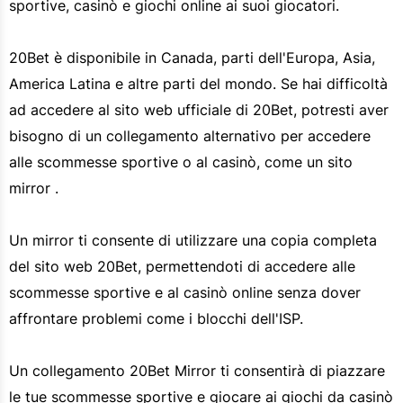
sportive, casinò e giochi online ai suoi giocatori.
20Bet è disponibile in Canada, parti dell'Europa, Asia,
America Latina e altre parti del mondo. Se hai difficoltà
ad accedere al sito web ufficiale di 20Bet, potresti aver
bisogno di un collegamento alternativo per accedere
alle scommesse sportive o al casinò, come un sito
mirror .
Un mirror ti consente di utilizzare una copia completa
del sito web 20Bet, permettendoti di accedere alle
scommesse sportive e al casinò online senza dover
affrontare problemi come i blocchi dell'ISP.
Un collegamento 20Bet Mirror ti consentirà di piazzare
le tue scommesse sportive e giocare ai giochi da casinò