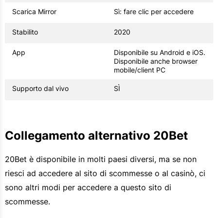
Scarica Mirror
Sì: fare clic per accedere
Stabilito
2020
App
Disponibile su Android e iOS.
Disponibile anche browser
mobile/client PC
Supporto dal vivo
SÌ
Collegamento alternativo 20Bet
20Bet è disponibile in molti paesi diversi, ma se non
riesci ad accedere al sito di scommesse o al casinò, ci
sono altri modi per accedere a questo sito di
scommesse.