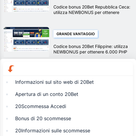
Codice bonus 20Bet Repubblica Ceca:
utilizza NEWBONUS per ottenere
3.000 CZK
GRANDE VANTAGGIO
Codice bonus 20Bet Filippine: utilizza
NEWBONUS per ottenere 6.000 PHP
Informazioni sul sito web di 20Bet
Apertura di un conto 20Bet
20Scommessa Accedi
Bonus di 20 scommesse
20Informazioni sulle scommesse