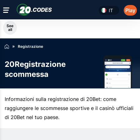
Play
IT
See
all
Registrazione
20Registrazione
scommessa
Informazioni sulla registrazione di 20Bet: come
raggiungere le scommesse sportive e il casinò ufficiali
di 20Bet nel tuo paese.