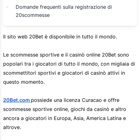
Domande frequenti sulla registrazione di
20scommesse
Il sito web 20Bet è disponibile in tutto il mondo.
Le scommesse sportive e il casinò online 20Bet sono
popolari tra i giocatori di tutto il mondo, con migliaia di
scommettitori sportivi e giocatori di casinò attivi in
questo momento.
20Bet.com
possiede una licenza Curacao e offre
scommesse sportive online, giochi da casinò e altro
ancora a giocatori in Europa, Asia, America Latina e
altrove.