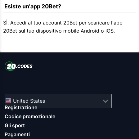
 Esiste un'app 20Bet?
SÌ. Accedi al tuo account 20Bet per scaricare l'app
20Bet sul tuo dispositivo mobile Android o iOS.
United States
Registrazione
Codice promozionale
Gli sport
Pagamenti