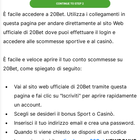
È facile accedere a 20Bet. Utilizza i collegamenti in
questa pagina per andare direttamente al sito Web
ufficiale di 20Bet dove puoi effettuare il login e
accedere alle scommesse sportive e al casinò.
È facile e veloce aprire il tuo conto scommesse su
20Bet, come spiegato di seguito:
Vai al sito web ufficiale di 20Bet tramite questa
pagina e fai clic su "Iscriviti" per aprire rapidamente
un account.
Scegli se desideri il bonus Sport o Casinò.
Inserisci il tuo indirizzo email e crea una password.
Quando ti viene chiesto se disponi di un codice