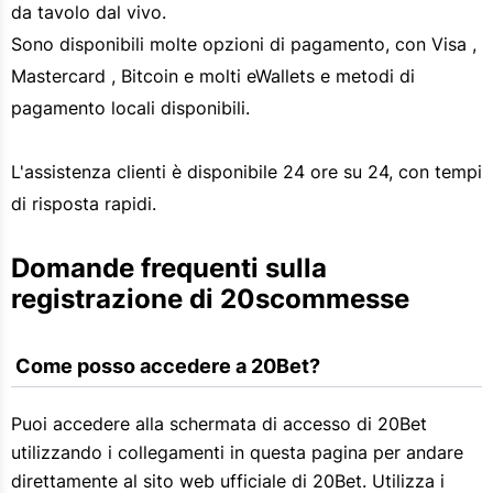
da tavolo dal vivo.
Sono disponibili molte opzioni di pagamento, con Visa ,
Mastercard , Bitcoin e molti eWallets e metodi di
pagamento locali disponibili.
L'assistenza clienti è disponibile 24 ore su 24, con tempi
di risposta rapidi.
Domande frequenti sulla 
registrazione di 20scommesse
 Come posso accedere a 20Bet?
Puoi accedere alla schermata di accesso di 20Bet
utilizzando i collegamenti in questa pagina per andare
direttamente al sito web ufficiale di 20Bet. Utilizza i