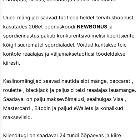
Uued mängijad saavad taotleda heldet tervitusboonust,
kasutades 20Bet boonuskoodi
NEWBONUS
ja
spordiennustus pakub konkurentsivõimelisi koefitsiente
kõigil suurematel spordialadel. Võidud kantakse teie
kontole reaalajas ja väljamaksetaotlusi töödeldakse
kiiresti.
Kasiinomängijad saavad nautida slotimänge, baccarat ,
roulette , blackjack ja paljusid teisi reaalajas lauamänge.
Saadaval on palju maksevõimalusi, sealhulgas Visa ,
Mastercard , Bitcoin ja paljud eWallets ja kohalikud
makseviisid.
Klienditugi on saadaval 24 tundi ööpäevas ja kiire