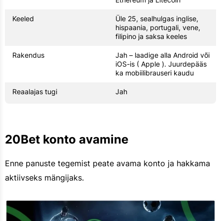
Keeled
Üle 25, sealhulgas inglise,
hispaania, portugali, vene,
filipino ja saksa keeles
Rakendus
Jah – laadige alla Android või
iOS-is ( Apple ). Juurdepääs
ka mobiilibrauseri kaudu
Reaalajas tugi
Jah
20Bet konto avamine
Enne panuste tegemist peate avama konto ja hakkama
aktiivseks mängijaks.