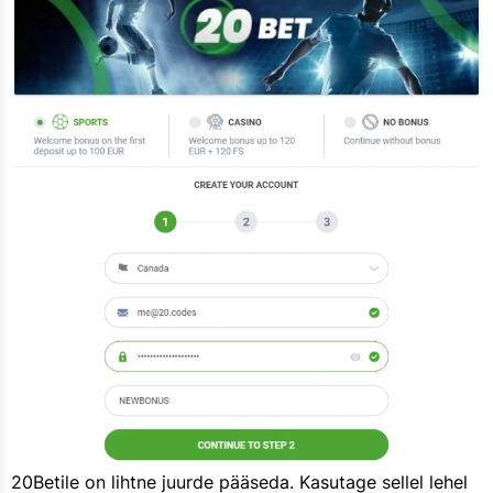
20Betile on lihtne juurde pääseda. Kasutage sellel lehel