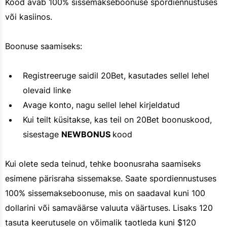
Kood avab 100% sissemakseboonuse spordiennustuses
või kasiinos.
Boonuse saamiseks:
Registreeruge saidil 20Bet, kasutades sellel lehel
olevaid linke
Avage konto, nagu sellel lehel kirjeldatud
Kui teilt küsitakse, kas teil on 20Bet boonuskood,
sisestage
NEWBONUS
kood
Kui olete seda teinud, tehke boonusraha saamiseks
esimene pärisraha sissemakse. Saate spordiennustuses
100% sissemakseboonuse, mis on saadaval kuni 100
dollarini või samaväärse valuuta väärtuses. Lisaks 120
tasuta keerutusele on võimalik taotleda kuni $120