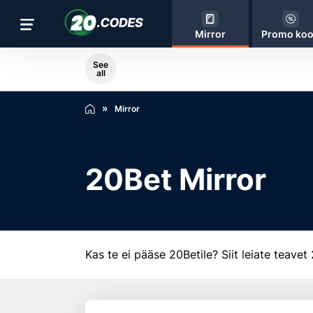
Mirror
Promo ko
See
all
Mirror
20Bet Mirror
Kas te ei pääse 20Betile? Siit leiate teavet