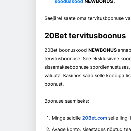
sooduskood
NEWBONUS
.
Seejärel saate oma tervitusboonuse vas
20Bet tervitusboonus
20Bet boonuskood
NEWBONUS
annab
tervitusboonuse. See eksklusiivne koo
sissemakseboonuse spordiennustuses, s
valuuta. Kasiinos saab selle koodiga li
boonust.
Boonuse saamiseks:
Minge saidile
20Bet.com
selle ling
Avage konto, sisestades nõutud tea