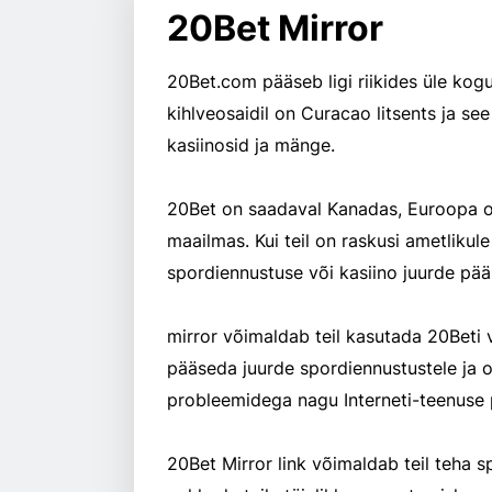
20Bet Mirror
20Bet.com pääseb ligi riikides üle kog
kihlveosaidil on Curacao litsents ja s
kasiinosid ja mänge.
20Bet on saadaval Kanadas, Euroopa os
maailmas. Kui teil on raskusi ametlikule
spordiennustuse või kasiino juurde pääse
mirror võimaldab teil kasutada 20Beti v
pääseda juurde spordiennustustele ja on
probleemidega nagu Interneti-teenuse 
20Bet Mirror link võimaldab teil teha 