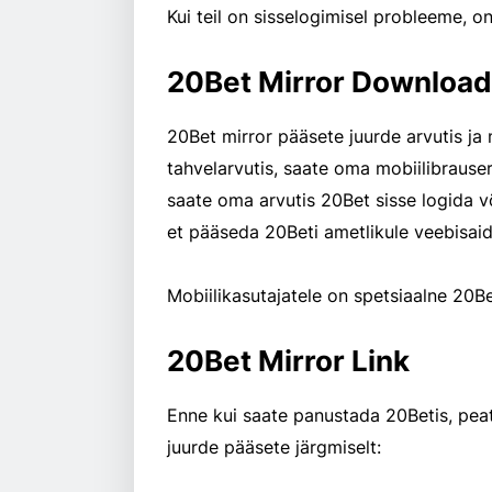
Kui teil on sisselogimisel probleeme, on
20Bet Mirror Download
20Bet mirror pääsete juurde arvutis ja 
tahvelarvutis, saate oma mobiilibrause
saate oma arvutis 20Bet sisse logida või
et pääseda 20Beti ametlikule veebisaidi
Mobiilikasutajatele on spetsiaalne 20Be
20Bet Mirror Link
Enne kui saate panustada 20Betis, pea
juurde pääsete järgmiselt: