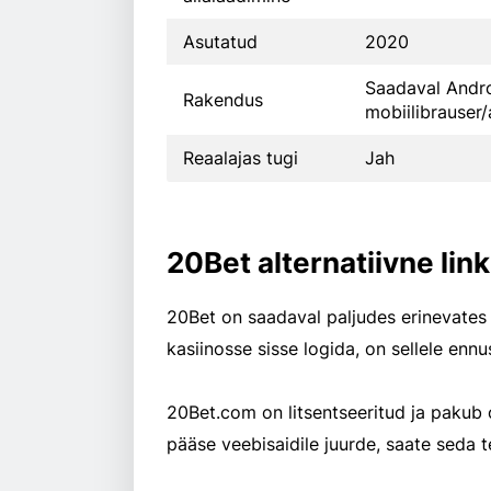
Asutatud
2020
Saadaval Andro
Rakendus
mobiilibrauser/
Reaalajas tugi
Jah
20Bet alternatiivne link
20Bet on saadaval paljudes erinevates r
kasiinosse sisse logida, on sellele enn
20Bet.com on litsentseeritud ja pakub o
pääse veebisaidile juurde, saate seda t