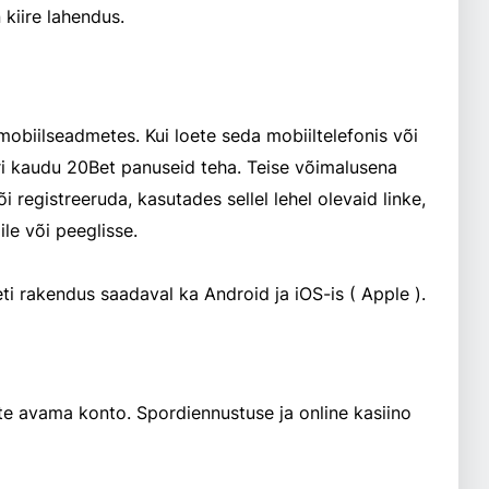
 kiire lahendus.
mobiilseadmetes. Kui loete seda mobiiltelefonis või
ri kaudu 20Bet panuseid teha. Teise võimalusena
 registreeruda, kasutades sellel lehel olevaid linke,
le või peeglisse.
ti rakendus saadaval ka Android ja iOS-is ( Apple ).
te avama konto. Spordiennustuse ja online kasiino