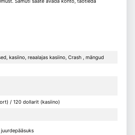
emust. Samuti saate avada konto, taotleda
d, kasiino, reaalajas kasiino, Crash , mängud
ort) / 120 dollarit (kasiino)
 juurdepääsuks