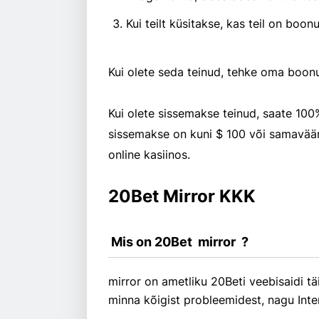
Kui teilt küsitakse, kas teil on bo
Kui olete seda teinud, tehke oma boo
Kui olete sissemakse teinud, saate 10
sissemakse on kuni $ 100 või samaväär
online kasiinos.
20Bet Mirror KKK
 Mis on 20Bet  mirror  ?
mirror on ametliku 20Beti veebisaidi t
minna kõigist probleemidest, nagu Inte