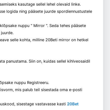
semiseks kasutage sellel lehel olevaid linke.
isse logida ning pääsete juurde spordiennustustele
 klõpsake nuppu " Mirror ". Seda tehes pääsete
 juurde.
teave selle kohta, milline 20Beti mirror on hetkel
ta panustama. Siin on, kuidas sellel kihlveosaidil
klõpsake nuppu Registreeru.
misvorm, mis palub teil sisestada oma e-posti
oonuskood, sisestage vastavasse kasti
20Bet