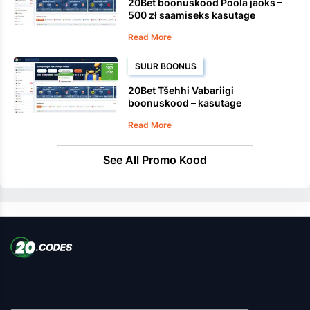
20Bet boonuskood Poola jaoks –
500 zł saamiseks kasutage
NEWBONUS
Read More
SUUR BOONUS
20Bet Tšehhi Vabariigi
boonuskood – kasutage
NEWBONUS , et saada 3000 CZK
Read More
See All Promo Kood