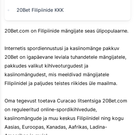
20Bet Filipiinide KKK
20Bet.com on Filipiinide mängijate seas ülipopulaarne.
Internetis spordiennustusi ja kasiinomänge pakkuv
20Bet on igapäevane leviala tuhandetele mängijatele,
pakkudes valikut kihlveoturgudest ja
kasiinomängudest, mis meeldivad mängijatele
Filipiinidel ja paljudes teistes riikides üle maailma.
Oma tegevust toetava Curacao litsentsiga 20Bet.com
on reguleeritud online-spordikihlvedude,
kasiinomängude ja muu keskus Filipiinidel ning kogu
Aasias, Euroopas, Kanadas, Aafrikas, Ladina-