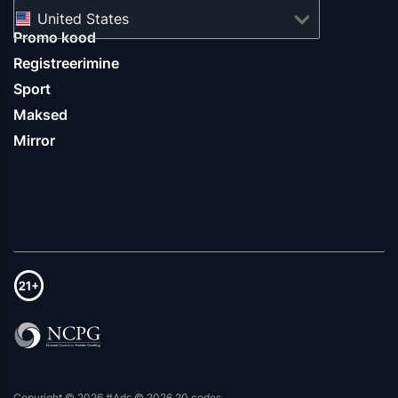
United States
Promo kood
Registreerimine
Sport
Maksed
Mirror
Copyright © 2026 #Ads © 2026 20.codes