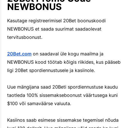
NEWBONUS
Kasutage registreerimisel 20Bet boonuskoodi
NEWBONUS et saada suurimat saadaolevat
tervitusboonust.
20Bet.com
on saadaval üle kogu maailma ja
NEWBONUS kood töötab kõigis riikides, kus pääseb
ligi 20Bet spordiennustusele ja kasiinole.
Uue mängijana saad 20Beti spordiennustuse kaudu
taotleda 100% sissemakseboonust väärtusega kuni
$100 või samaväärse valuuta.
Kasiinos saab esimese sissemakse tegemisel nõuda