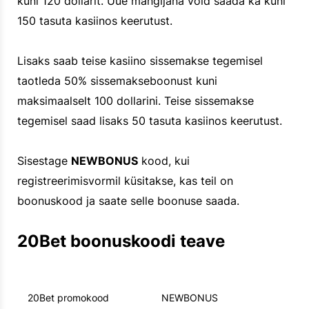
kuni 120 dollarit. Uue mängijana võid saada ka kuni
150 tasuta kasiinos keerutust.
Lisaks saab teise kasiino sissemakse tegemisel
taotleda 50% sissemakseboonust kuni
maksimaalselt 100 dollarini. Teise sissemakse
tegemisel saad lisaks 50 tasuta kasiinos keerutust.
Sisestage
NEWBONUS
kood, kui
registreerimisvormil küsitakse, kas teil on
boonuskood ja saate selle boonuse saada.
20Bet boonuskoodi teave
20Bet promokood
NEWBONUS