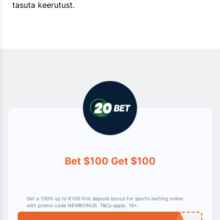
tasuta keerutust.
Bet $100 Get $100
with promo code NEWBONUS
Get a 100% up to €100 first deposit bonus for sports betting online
with promo code NEWBONUS.
T&Cs
apply. 18+.