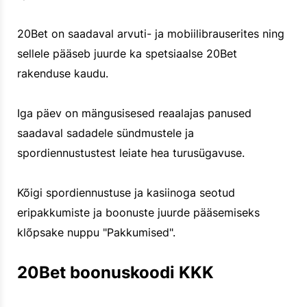
20Bet on saadaval arvuti- ja mobiilibrauserites ning
sellele pääseb juurde ka spetsiaalse 20Bet
rakenduse kaudu.
Iga päev on mängusisesed reaalajas panused
saadaval sadadele sündmustele ja
spordiennustustest leiate hea turusügavuse.
Kõigi spordiennustuse ja kasiinoga seotud
eripakkumiste ja boonuste juurde pääsemiseks
klõpsake nuppu "Pakkumised".
20Bet boonuskoodi KKK