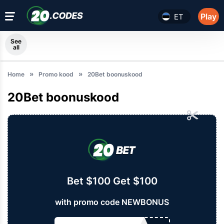
Play
ET
See
all
Home
Promo kood
20Bet boonuskood
20Bet boonuskood
Bet $100 Get $100
with promo code NEWBONUS