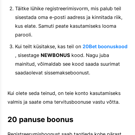
Täitke lühike registreerimisvorm, mis palub teil
sisestada oma e-posti aadress ja kinnitada riik,
kus elate. Samuti peate kasutamiseks looma
parooli.
Kui teilt küsitakse, kas teil on
20Bet boonuskood
, sisestage
NEWBONUS
kood. Nagu juba
mainitud, võimaldab see kood saada suurimat
saadaolevat sissemakseboonust.
Kui olete seda teinud, on teie konto kasutamiseks
valmis ja saate oma tervitusboonuse vastu võtta.
20 panuse boonus
Registreerumisboonust saab taotleda kohe pärast