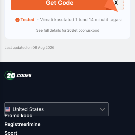
Get Code
XXXXX
Tested
Viimati kasutatud 1 tund 14 minutit tagasi
See full details for 20Bet boonuskood
Last updated on 09 Aug 2026
United States
Promo kood
Registreerimine
Sport