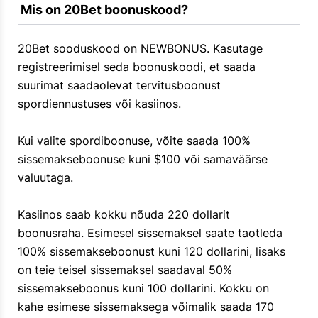
 Mis on 20Bet boonuskood?
20Bet sooduskood on NEWBONUS. Kasutage
registreerimisel seda boonuskoodi, et saada
suurimat saadaolevat tervitusboonust
spordiennustuses või kasiinos.
Kui valite spordiboonuse, võite saada 100%
sissemakseboonuse kuni $100 või samaväärse
valuutaga.
Kasiinos saab kokku nõuda 220 dollarit
boonusraha. Esimesel sissemaksel saate taotleda
100% sissemakseboonust kuni 120 dollarini, lisaks
on teie teisel sissemaksel saadaval 50%
sissemakseboonus kuni 100 dollarini. Kokku on
kahe esimese sissemaksega võimalik saada 170