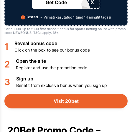
XXXXX
Get Code
Tested
Viimati kasutatud 1 tund 14 minutit tagasi
Get a 100% up to €100 first deposit bonus for sports betting online with promo
code NEWBONUS.
T&Cs
apply. 18+.
Reveal bonus code
1
Click on the box to see our bonus code
Open the site
2
Register and use the promotion code
Sign up
3
Benefit from exclusive bonus when you sign up
Visit 20bet
20Bet Promo Code –