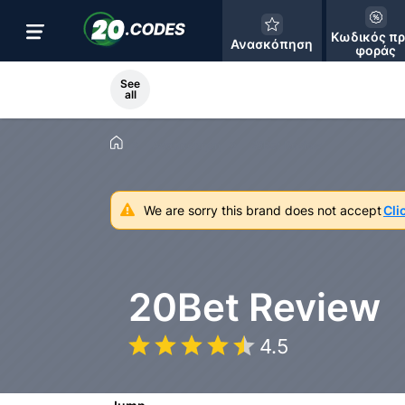
Κωδικός π
Ανασκόπηση
φοράς
See
all
Ανασκόπηση
20Bet Review
We are sorry this brand does not accept
Cli
20Bet Review
4.5