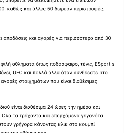
ο, μπορείτε να διεκδικήσετε ένα επιπλέον
0, καθώς και άλλες 50 δωρεάν περιστροφές.
ι αποδόσεις και αγορές για περισσότερα από 30
φιλή αθλήματα όπως ποδόσφαιρο, τένις, ESport s
 βόλεϊ, UFC και πολλά άλλα όταν συνδέεστε στο
ς αγορές στοιχημάτων που είναι διαθέσιμες
διού είναι διαθέσιμα 24 ώρες την ημέρα και
. Όλα τα τρέχοντα και επερχόμενα γεγονότα
στούν γρήγορα κάνοντας κλικ στο κουμπί
ρος της οθόνης σας.