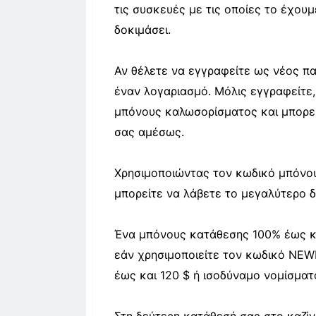
τις συσκευές με τις οποίες το έχουμ
δοκιμάσει.
Αν θέλετε να εγγραφείτε ως νέος παί
έναν λογαριασμό. Μόλις εγγραφείτε,
μπόνους καλωσορίσματος και μπορεί
σας αμέσως.
Χρησιμοποιώντας τον κωδικό μπόνο
μπορείτε να λάβετε το μεγαλύτερο δ
Ένα μπόνους κατάθεσης 100% έως και
εάν χρησιμοποιείτε τον κωδικό
NEWB
έως και 120 $ ή ισοδύναμο νομίσματ