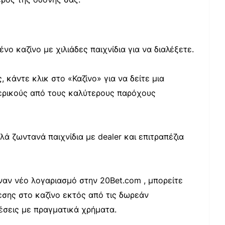
νο καζίνο με χιλιάδες παιχνίδια για να διαλέξετε.
 κάντε κλικ στο «Καζίνο» για να δείτε μια
ρικούς από τους καλύτερους παρόχους
ά ζωντανά παιχνίδια με dealer και επιτραπέζια
αν νέο λογαριασμό στην 20Bet.com , μπορείτε
εσης στο καζίνο εκτός από τις δωρεάν
έσεις με πραγματικά χρήματα.