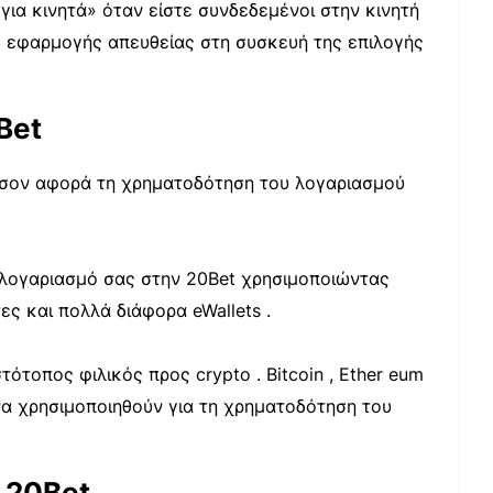
για κινητά» όταν είστε συνδεδεμένοι στην κινητή
ς εφαρμογής απευθείας στη συσκευή της επιλογής
Bet
όσον αφορά τη χρηματοδότηση του λογαριασμού
λογαριασμό σας στην 20Bet χρησιμοποιώντας
ες και πολλά διάφορα eWallets .
τότοπος φιλικός προς crypto . Bitcoin , Ether eum
 να χρησιμοποιηθούν για τη χρηματοδότηση του
 20Bet