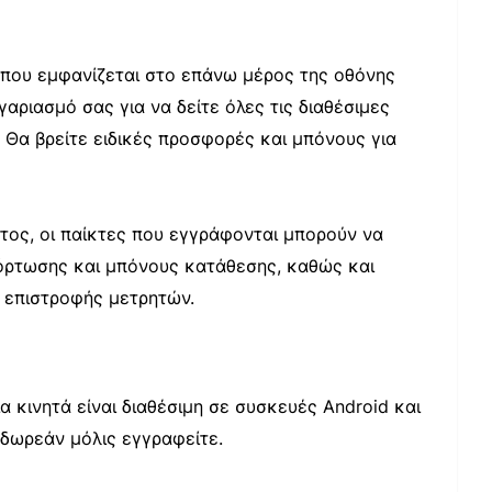
 που εμφανίζεται στο επάνω μέρος της οθόνης
αριασμό σας για να δείτε όλες τις διαθέσιμες
Θα βρείτε ειδικές προσφορές και μπόνους για
ος, οι παίκτες που εγγράφονται μπορούν να
ρτωσης και μπόνους κατάθεσης, καθώς και
 επιστροφής μετρητών.
 κινητά είναι διαθέσιμη σε συσκευές Android και
 δωρεάν μόλις εγγραφείτε.