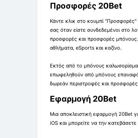
Προσφορές 20Bet
Κάντε κλικ στο κουμπί "Προσφορές"
σας όταν είστε συνδεδεμένοι στο λογ
προσφορές και προσφορές μπόνους. 
αθλήματα, eSports και καζίνο.
Εκτός από το μπόνους καλωσορίσματ
επωφεληθούν από μπόνους επαναφό
δωρεάν περιστροφές και προσφορές
Εφαρμογή 20Bet
Μια αποκλειστική εφαρμογή 20Bet για
iOS και μπορείτε να την κατεβάσετε