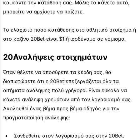
και κάντε την κατάθεσή σας. Μόλις το κάνετε αυτό,
μπορείτε να αρχίσετε να παίζετε.
Το ελάχιστο ποσό κατάθεσης στο αθλητικό στοίχημα ή
στο καζίνο 20Bet είναι $1 ή ισοδύναμο σε νόμισμα.
20Αναλήψεις στοιχημάτων
Όταν θέλετε να αποσύρετε τα κέρδη σας, θα
διαπιστώσετε ότι η 20Bet επεξεργάζεται όλα τα
αιτήματα ανάληψης πολύ γρήγορα. Είναι εύκολο να
κάνετε ανάληψη χρημάτων από τον λογαριασμό σας.
Ακολουθεί ένας βήμα προς βήμα οδηγός για την
πραγματοποίηση ανάληψης:
Συνδεθείτε στον λογαριασμό σας στην 20Bet.