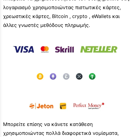
λογαριασμό χρησιμοποιώντας πιστωτικές κάρτες,
χρεωστικές κάρτες, Bitcoin , crypto , eWallets και
άλλες γνωστές μεθόδους πληρωμής.
Μπορείτε επίσης να κάνετε κατάθεση
χρησιμοποιώντας πολλά διαφορετικά νομίσματα,