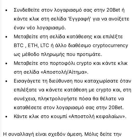
Συνδεθείτε στον λογαριασμό σας στην 20Bet ή
κάντε κλικ στη σελίδα 'Εγγραφή' για να ανοίξετε
έναν νέο λογαριασμό.
Μεταβείτε στη σελίδα κατάθεσης και επιλέξτε
BTC , ETH, LTC ή άλλο διαθέσιμο cryptocurrency
ως μέθοδο πληρωμής που προτιμάτε.
Μεταβείτε στο πορτοφόλι crypto και κάντε κλικ
στη σελίδα «Αποστολή/Αίτημα».
Εισαγάγετε τη διεύθυνση που καταχωρίσατε όταν
επιλέξατε να κάνετε κατάθεση με crypto και, στη
συνέχεια, πληκτρολογήστε πόσα θα θέλατε να
καταθέσετε στον λογαριασμό σας στην 20Bet.
Κάντε κλικ στο κουμπί «Αποστολή κεφαλαίων».
Η συναλλαγή είναι σχεδόν άμεση. Μόλις δείτε την