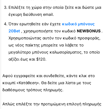
Επιλέξτε τη χώρα στην οποία ζείτε και δώστε μια
έγκυρη διεύθυνση email.
Όταν ερωτηθείτε εάν έχετε
κωδικό μπόνους
20Bet
, χρησιμοποιήστε τον κωδικό
NEWBONUS
.
Χρησιμοποιώντας αυτόν τον κωδικό προσφοράς,
ως νέος παίκτης μπορείτε να λάβετε το
μεγαλύτερο μπόνους καλωσορίσματος, το οποίο
αξίζει έως και $120.
Αφού εγγραφείτε και συνδεθείτε, κάντε κλικ στο
κουμπί «Κατάθεση». Θα δείτε μια λίστα με τους
διαθέσιμους τρόπους πληρωμής.
Απλώς επιλέξτε την προτιμώμενη επιλογή πληρωμής