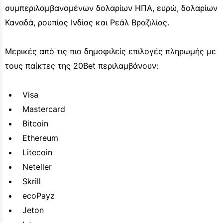
συμπεριλαμβανομένων δολαρίων ΗΠΑ, ευρώ, δολαρίων
Καναδά, ρουπίας Ινδίας και Ρεάλ Βραζιλίας.
Μερικές από τις πιο δημοφιλείς επιλογές πληρωμής με
τους παίκτες της 20Bet περιλαμβάνουν:
Visa
Mastercard
Bitcoin
Ethereum
Litecoin
Neteller
Skrill
ecoPayz
Jeton