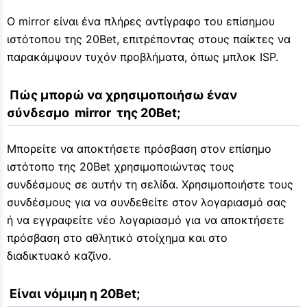
Ο mirror είναι ένα πλήρες αντίγραφο του επίσημου
ιστότοπου της 20Bet, επιτρέποντας στους παίκτες να
παρακάμψουν τυχόν προβλήματα, όπως μπλοκ ISP.
 Πώς μπορώ να χρησιμοποιήσω έναν 
σύνδεσμο  mirror  της 20Bet;
Μπορείτε να αποκτήσετε πρόσβαση στον επίσημο
ιστότοπο της 20Bet χρησιμοποιώντας τους
συνδέσμους σε αυτήν τη σελίδα. Χρησιμοποιήστε τους
συνδέσμους για να συνδεθείτε στον λογαριασμό σας
ή να εγγραφείτε νέο λογαριασμό για να αποκτήσετε
πρόσβαση στο αθλητικό στοίχημα και στο
διαδικτυακό καζίνο.
 Είναι νόμιμη η 20Bet;