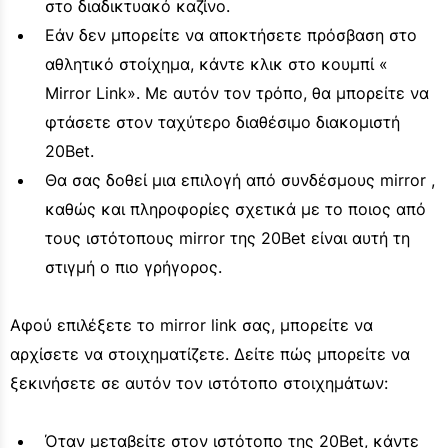
στο διαδικτυακό καζίνο.
Εάν δεν μπορείτε να αποκτήσετε πρόσβαση στο
αθλητικό στοίχημα, κάντε κλικ στο κουμπί «
Mirror Link». Με αυτόν τον τρόπο, θα μπορείτε να
φτάσετε στον ταχύτερο διαθέσιμο διακομιστή
20Bet.
Θα σας δοθεί μια επιλογή από συνδέσμους mirror ,
καθώς και πληροφορίες σχετικά με το ποιος από
τους ιστότοπους mirror της 20Bet είναι αυτή τη
στιγμή ο πιο γρήγορος.
Αφού επιλέξετε το mirror link σας, μπορείτε να
αρχίσετε να στοιχηματίζετε. Δείτε πώς μπορείτε να
ξεκινήσετε σε αυτόν τον ιστότοπο στοιχημάτων:
Όταν μεταβείτε στον ιστότοπο της 20Bet, κάντε