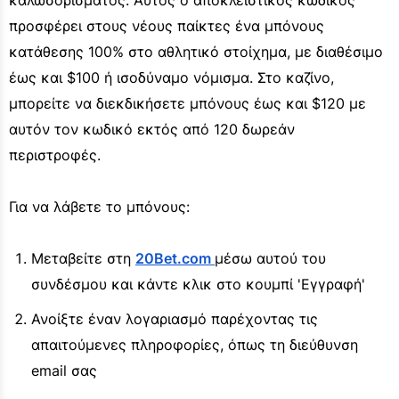
καλωσορίσματος. Αυτός ο αποκλειστικός κωδικός
προσφέρει στους νέους παίκτες ένα μπόνους
κατάθεσης 100% στο αθλητικό στοίχημα, με διαθέσιμο
έως και $100 ή ισοδύναμο νόμισμα. Στο καζίνο,
μπορείτε να διεκδικήσετε μπόνους έως και $120 με
αυτόν τον κωδικό εκτός από 120 δωρεάν
περιστροφές.
Για να λάβετε το μπόνους:
Μεταβείτε στη
20Bet.com
μέσω αυτού του
συνδέσμου και κάντε κλικ στο κουμπί 'Εγγραφή'
Ανοίξτε έναν λογαριασμό παρέχοντας τις
απαιτούμενες πληροφορίες, όπως τη διεύθυνση
email σας