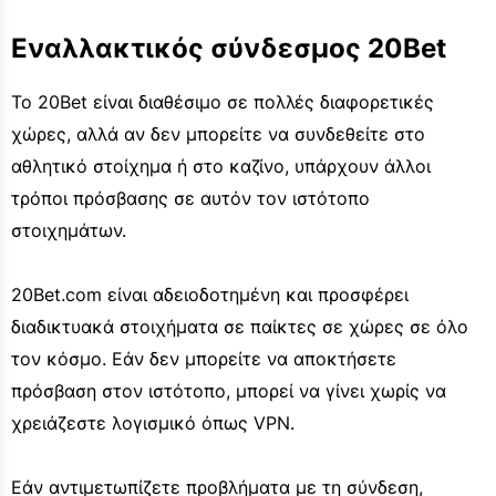
Εναλλακτικός σύνδεσμος 20Bet
Το 20Bet είναι διαθέσιμο σε πολλές διαφορετικές
χώρες, αλλά αν δεν μπορείτε να συνδεθείτε στο
αθλητικό στοίχημα ή στο καζίνο, υπάρχουν άλλοι
τρόποι πρόσβασης σε αυτόν τον ιστότοπο
στοιχημάτων.
20Bet.com είναι αδειοδοτημένη και προσφέρει
διαδικτυακά στοιχήματα σε παίκτες σε χώρες σε όλο
τον κόσμο. Εάν δεν μπορείτε να αποκτήσετε
πρόσβαση στον ιστότοπο, μπορεί να γίνει χωρίς να
χρειάζεστε λογισμικό όπως VPN.
Εάν αντιμετωπίζετε προβλήματα με τη σύνδεση,