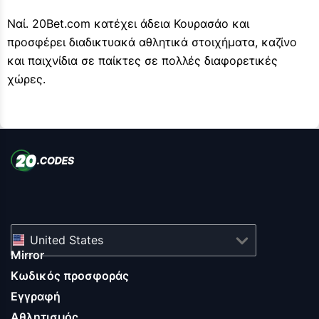
Ναί. 20Bet.com κατέχει άδεια Κουρασάο και
προσφέρει διαδικτυακά αθλητικά στοιχήματα, καζίνο
και παιχνίδια σε παίκτες σε πολλές διαφορετικές
χώρες.
United States
Mirror
Κωδικός προσφοράς
Εγγραφή
Αθλητισμός