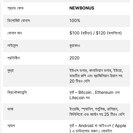
প্রচার কোড
NEWBONUS
ডিপোজিট বোনাস
100%
বোনাস মান
$100 (ক্রীড়া) / $120 (ক্যাসিনো)
লাইসেন্স
কুরাকাও
প্রতিষ্ঠিত
2020
মুদ্রা
ইউএস ডলার, কানাডিয়ান ডলার, ইউরো,
ভারতীয় রুপি এবং ব্রাজিলিয়ান রিয়াল সহ
20 টিরও বেশি
ক্রিপ্টোকারেন্সি
হ্যাঁ – Bitcoin , Ethereum এবং
Litecoin সহ
ভাষা
ইংরেজি, স্প্যানিশ, পর্তুগিজ, রাশিয়ান,
ফিলিপিনো এবং জার্মান সহ 25 টিরও বেশি
অ্যাপ
হ্যাঁ – Android বা আইওএস ( Apple
) এ ডাউনলোড করুন। মোবাইল