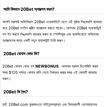
 আমি কিভাবে 20Bet অ্যাক্সেস করব?
আপনি সরাসরি অফিসিয়াল 20Bet ওয়েবসাইটে যেতে এই পৃষ্ঠার লিঙ্কগুলি ব্যবহার
করে 20Bet লগইন স্ক্রীন অ্যাক্সেস করতে পারেন। আপনার 20Bet অ্যাকাউন্টে
লগ ইন করতে লিঙ্কগুলি ব্যবহার করুন বা স্পোর্টসবুক এবং ক্যাসিনোতে অবিলম্বে
অ্যাক্সেসের জন্য একটি নতুন অ্যাকাউন্ট তৈরি করুন।
 20Bet বোনাস কোড কি?
20Bet বোনাস কোড হল
NEWBONUS
. আপনার প্রথম ডিপোজিট করার
সময় $120 পর্যন্ত বোনাস মানি পেতে নিবন্ধন করার সময় এই কোডটি ব্যবহার
করুন।
 20Bet কি বৈধ?
হ্যাঁ. 20Bet.com কুরাকাওতে লাইসেন্সপ্রাপ্ত এবং বিশ্বব্যাপী খেলোয়াড়দের