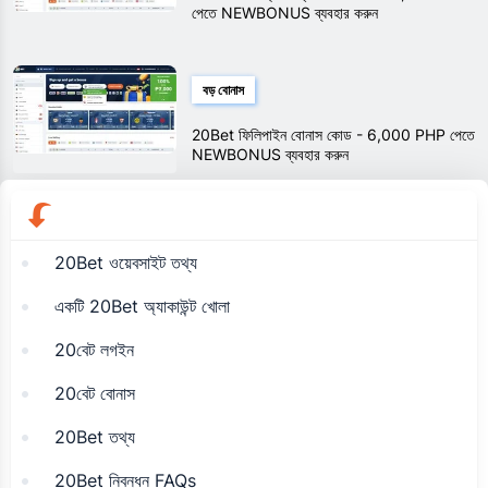
পেতে NEWBONUS ব্যবহার করুন
বড় বোনাস
20Bet ফিলিপাইন বোনাস কোড - 6,000 PHP পেতে
NEWBONUS ব্যবহার করুন
20Bet ওয়েবসাইট তথ্য
একটি 20Bet অ্যাকাউন্ট খোলা
20বেট লগইন
20বেট বোনাস
20Bet তথ্য
20Bet নিবন্ধন FAQs