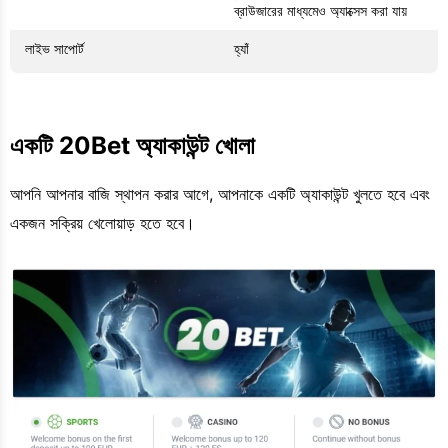
ব্রাউজারের মাধ্যমেও অ্যাক্সেস করা যায়
লাইভ সাপোর্ট
হ্যাঁ
একটি 20Bet অ্যাকাউন্ট খোলা
আপনি আপনার বাজি স্থাপন করার আগে, আপনাকে একটি অ্যাকাউন্ট খুলতে হবে এবং
একজন সক্রিয় খেলোয়াড় হতে হবে।