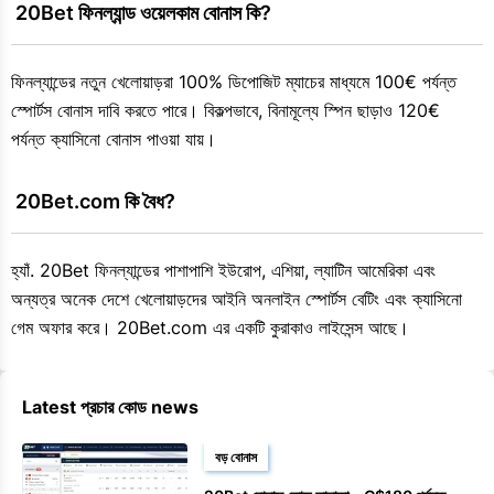
 20Bet ফিনল্যান্ড ওয়েলকাম বোনাস কি?
ফিনল্যান্ডের নতুন খেলোয়াড়রা 100% ডিপোজিট ম্যাচের মাধ্যমে 100€ পর্যন্ত
স্পোর্টস বোনাস দাবি করতে পারে। বিকল্পভাবে, বিনামূল্যে স্পিন ছাড়াও 120€
পর্যন্ত ক্যাসিনো বোনাস পাওয়া যায়।
 20Bet.com কি বৈধ?
হ্যাঁ. 20Bet ফিনল্যান্ডের পাশাপাশি ইউরোপ, এশিয়া, ল্যাটিন আমেরিকা এবং
অন্যত্র অনেক দেশে খেলোয়াড়দের আইনি অনলাইন স্পোর্টস বেটিং এবং ক্যাসিনো
গেম অফার করে। 20Bet.com এর একটি কুরাকাও লাইসেন্স আছে।
Latest প্রচার কোড news
বড় বোনাস