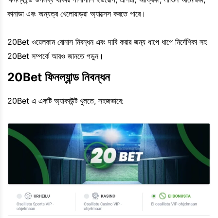
কানাডা এবং অন্যত্র খেলোয়াড়রা অ্যাক্সেস করতে পারে।
20Bet ওয়েলকাম বোনাস নিবন্ধন এবং দাবি করার জন্য ধাপে ধাপে নির্দেশিকা সহ
20Bet সম্পর্কে আরও জানতে পড়ুন।
20Bet ফিনল্যান্ড নিবন্ধন
20Bet এ একটি অ্যাকাউন্ট খুলতে, সহজভাবে: