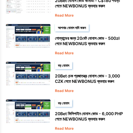
20Bet বোনাস কোড কানাডা - C$180 পর্যন্ত
পেতে NEWBONUS ব্যবহার করুন
Read More
আপনার বোনাস দাবি করুন
পোল্যান্ডের জন্য 20বেট বোনাস কোড - 500zł
পেতে NEWBONUS ব্যবহার করুন
Read More
বড় বোনাস
20Bet চেক প্রজাতন্ত্র বোনাস কোড - 3,000
CZK পেতে NEWBONUS ব্যবহার করুন
Read More
বড় বোনাস
20Bet ফিলিপাইন বোনাস কোড - 6,000 PHP
পেতে NEWBONUS ব্যবহার করুন
Read More