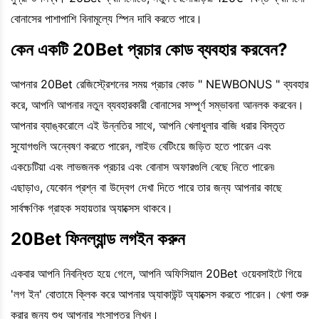
বোনাসের পাশাপাশি বিনামূল্যে স্পিন দাবি করতে পারে।
কেন একটি 20Bet প্রচার কোড ব্যবহার করবেন?
আপনার 20Bet রেজিস্ট্রেশনের সময় প্রচার কোড " NEWBONUS " ব্যবহার
করে, আপনি আপনার নতুন ব্যবহারকারী বোনাসের সম্পূর্ণ সম্ভাবনা আনলক করবেন।
আপনার ব্যাঙ্করোলে এই উন্নতির সাথে, আপনি খেলাধুলার বাজি ধরার বিস্তৃত
সুযোগগুলি অন্বেষণ করতে পারেন, লাইভ বেটিংয়ে জড়িত হতে পারেন এবং
একচেটিয়া এবং লাভজনক প্রচার এবং বোনাস অফারগুলি বেছে নিতে পারেন৷
এছাড়াও, যেকোন প্রশ্ন বা উদ্বেগ দেখা দিতে পারে তার জন্য আপনার কাছে
সার্বক্ষণিক গ্রাহক সহায়তার অ্যাক্সেস থাকবে।
20Bet ফিনল্যান্ড লগইন করুন
একবার আপনি নিবন্ধিত হয়ে গেলে, আপনি অফিসিয়াল 20Bet ওয়েবসাইটে গিয়ে
'লগ ইন' বোতামে ক্লিক করে আপনার অ্যাকাউন্ট অ্যাক্সেস করতে পারেন। খেলা শুরু
করার জন্য শুধু আপনার শংসাপত্র লিখুন।