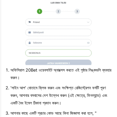
অফিসিয়াল 20Bet ওয়েবসাইট অ্যাক্সেস করতে এই পৃষ্ঠার লিঙ্কগুলি ব্যবহার
করুন।
'সাইন আপ' বোতামে ক্লিক করুন এবং সংক্ষিপ্ত রেজিস্ট্রেশন ফর্মটি পূরণ
করুন, আপনার বসবাসের দেশ উল্লেখ করুন (এই ক্ষেত্রে, ফিনল্যান্ড) এবং
একটি বৈধ ইমেল ঠিকানা প্রদান করুন।
আপনার কাছে একটি প্রচার কোড আছে কিনা জিজ্ঞাসা করা হলে, "