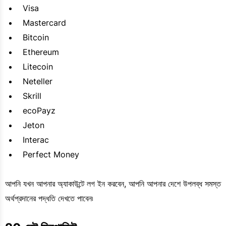
Visa
Mastercard
Bitcoin
Ethereum
Litecoin
Neteller
Skrill
ecoPayz
Jeton
Interac
Perfect Money
আপনি যখন আপনার অ্যাকাউন্টে লগ ইন করবেন, আপনি আপনার দেশে উপলব্ধ সমস্ত
অর্থপ্রদানের পদ্ধতি দেখতে পাবেন৷