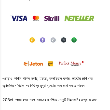
এছাড়াও আপনি মার্কিন ডলার, ইউরো, কানাডিয়ান ডলার, ভারতীয় রুপি এবং
ব্রাজিলিয়ান রিয়াল সহ বিভিন্ন মুদ্রা ব্যবহার করে জমা করতে পারেন।
20Bet প্লেয়ারদের সাথে সবচেয়ে জনপ্রিয় পেমেন্ট বিকল্পগুলির মধ্যে রয়েছে: