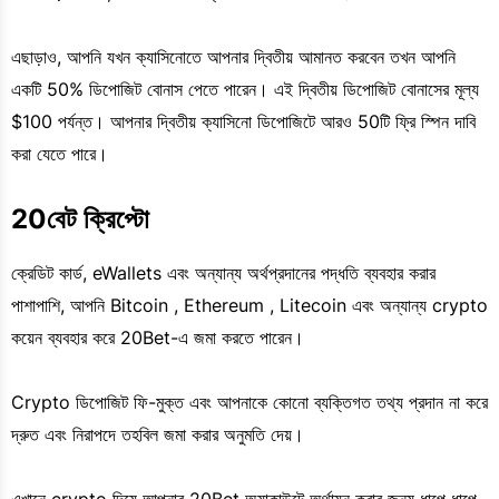
এছাড়াও, আপনি যখন ক্যাসিনোতে আপনার দ্বিতীয় আমানত করবেন তখন আপনি
একটি 50% ডিপোজিট বোনাস পেতে পারেন। এই দ্বিতীয় ডিপোজিট বোনাসের মূল্য
$100 পর্যন্ত। আপনার দ্বিতীয় ক্যাসিনো ডিপোজিটে আরও 50টি ফ্রি স্পিন দাবি
করা যেতে পারে।
20বেট ক্রিপ্টো
ক্রেডিট কার্ড, eWallets এবং অন্যান্য অর্থপ্রদানের পদ্ধতি ব্যবহার করার
পাশাপাশি, আপনি Bitcoin , Ethereum , Litecoin এবং অন্যান্য crypto
কয়েন ব্যবহার করে 20Bet-এ জমা করতে পারেন।
Crypto ডিপোজিট ফি-মুক্ত এবং আপনাকে কোনো ব্যক্তিগত তথ্য প্রদান না করে
দ্রুত এবং নিরাপদে তহবিল জমা করার অনুমতি দেয়।