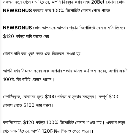
একজন নতুন খেলোয়াড় হিসেবে, আপনি নিবন্ধন করার সময় 20Bet বোনাস কোড
NEWBONUS
ব্যবহার করে 100% ডিপোজিট বোনাস পেতে পারেন।
NEWBONUS
কোড আপনাকে আপনার প্রথম ডিপোজিটে বোনাস মানি হিসেবে
$120 পর্যন্ত দাবি করতে দেয়।
বোনাস দাবি করা খুবই সহজ এবং নিম্নরূপ দেওয়া হয়:
আপনি যখন নিবন্ধন করেন এবং আপনার প্রথম আসল অর্থ জমা করেন, আপনি একটি
100% ডিপোজিট বোনাস পাবেন।
স্পোর্টসবুকে, বোনাসের মূল্য $100 পর্যন্ত বা মুদ্রার সমতুল্য। সম্পূর্ণ $100
বোনাস পেতে $100 জমা করুন।
ক্যাসিনোতে, $120 পর্যন্ত 100% ডিপোজিট বোনাস পাওয়া যায়। একজন নতুন
খেলোয়াড় হিসেবে, আপনি 120টি ফ্রি স্পিনও পেতে পারেন।