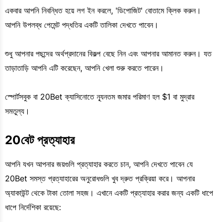
একবার আপনি নিবন্ধিত হয়ে লগ ইন করলে, 'ডিপোজিট' বোতামে ক্লিক করুন।
আপনি উপলব্ধ পেমেন্ট পদ্ধতির একটি তালিকা দেখতে পাবেন।
শুধু আপনার পছন্দের অর্থপ্রদানের বিকল্প বেছে নিন এবং আপনার আমানত করুন। যত
তাড়াতাড়ি আপনি এটি করেছেন, আপনি খেলা শুরু করতে পারেন।
স্পোর্টসবুক বা 20Bet ক্যাসিনোতে ন্যূনতম জমার পরিমাণ হল $1 বা মুদ্রার
সমতুল্য।
20বেট প্রত্যাহার
আপনি যখন আপনার জয়গুলি প্রত্যাহার করতে চান, আপনি দেখতে পাবেন যে
20Bet সমস্ত প্রত্যাহারের অনুরোধগুলি খুব দ্রুত প্রক্রিয়া করে। আপনার
অ্যাকাউন্ট থেকে টাকা তোলা সহজ। এখানে একটি প্রত্যাহার করার জন্য একটি ধাপে
ধাপে নির্দেশিকা রয়েছে: