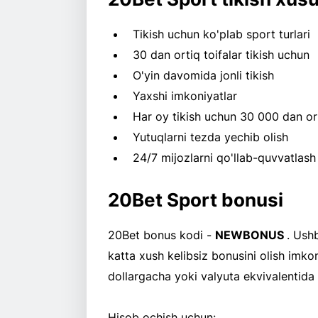
Tikish uchun ko'plab sport turlari
30 dan ortiq toifalar tikish uchun
O'yin davomida jonli tikish
Yaxshi imkoniyatlar
Har oy tikish uchun 30 000 dan ort
Yutuqlarni tezda yechib olish
24/7 mijozlarni qo'llab-quvvatlash
20Bet Sport bonusi
20Bet bonus kodi -
NEWBONUS
. Ush
katta xush kelibsiz bonusini olish imko
dollargacha yoki valyuta ekvivalentida
Hisob ochish uchun: