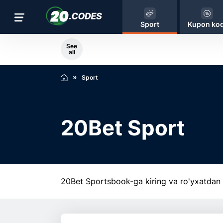
Sport
Kupon kod
See
all
Sport
20Bet Sport
20Bet Sportsbook-ga kiring va ro'yxatdan 