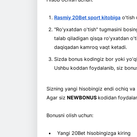
Rasmiy 20Bet sport kitobiga
o'tish
"Ro'yxatdan o'tish" tugmasini bosin
talab qiladigan qisqa ro'yxatdan o't
daqiqadan kamroq vaqt ketadi.
Sizda bonus kodingiz bor yoki yo'ql
Ushbu koddan foydalanib, siz bonus
Sizning yangi hisobingiz endi ochiq va s
Agar siz
NEWBONUS
kodidan foydala
Bonusni olish uchun:
Yangi 20Bet hisobingizga kiring