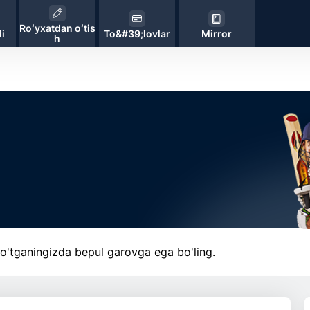
Roʻyxatdan oʻtis
i
To&#39;lovlar
Mirror
h
o'tganingizda bepul garovga ega bo'ling.