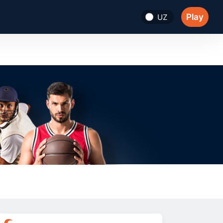
Play
UZ