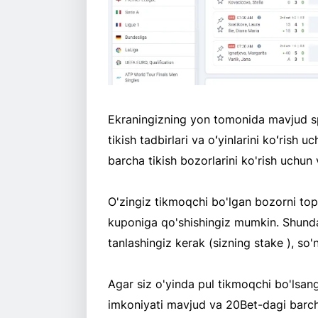
Ekraningizning yon tomonida mavjud spo
tikish tadbirlari va oʻyinlarini koʻrish u
barcha tikish bozorlarini ko'rish uchun
O'zingiz tikmoqchi bo'lgan bozorni topg
kuponiga qo'shishingiz mumkin. Shunda
tanlashingiz kerak (sizning stake ), so'n
Agar siz o'yinda pul tikmoqchi bo'lsangiz
imkoniyati mavjud va 20Bet-dagi barch