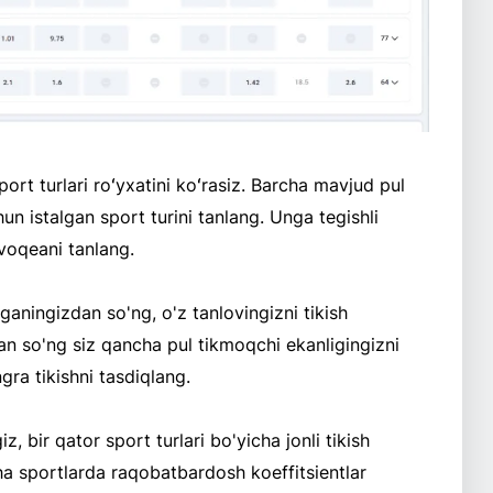
rt turlari roʻyxatini koʻrasiz. Barcha mavjud pul
chun istalgan sport turini tanlang. Unga tegishli
 voqeani tanlang.
aningizdan so'ng, o'z tanlovingizni tikish
n so'ng siz qancha pul tikmoqchi ekanligingizni
gra tikishni tasdiqlang.
, bir qator sport turlari bo'yicha jonli tikish
a sportlarda raqobatbardosh koeffitsientlar