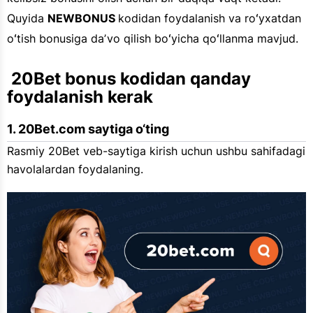
Quyida
NEWBONUS
kodidan foydalanish va roʻyxatdan
oʻtish bonusiga daʼvo qilish boʻyicha qoʻllanma mavjud.
 20Bet bonus kodidan qanday 
foydalanish kerak
20Bet.com saytiga o‘ting
Rasmiy 20Bet veb-saytiga kirish uchun ushbu sahifadagi
havolalardan foydalaning.