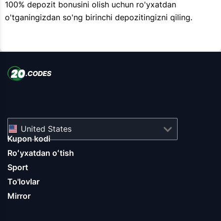
100% depozit bonusini olish uchun ro'yxatdan
o'tganingizdan so'ng birinchi depozitingizni qiling.
United States
Kupon kodi
Roʻyxatdan oʻtish
Sport
To'lovlar
Mirror