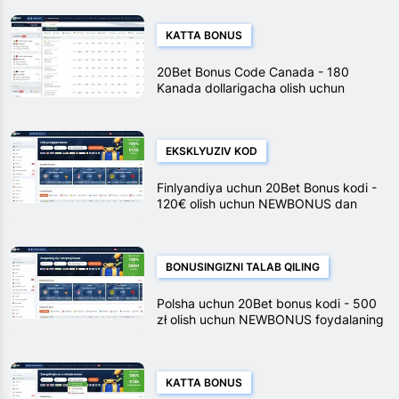
KATTA BONUS
20Bet Bonus Code Canada - 180
Kanada dollarigacha olish uchun
NEWBONUS foydalaning
EKSKLYUZIV KOD
Finlyandiya uchun 20Bet Bonus kodi -
120€ olish uchun NEWBONUS dan
foydalaning
BONUSINGIZNI TALAB QILING
Polsha uchun 20Bet bonus kodi - 500
zł olish uchun NEWBONUS foydalaning
KATTA BONUS