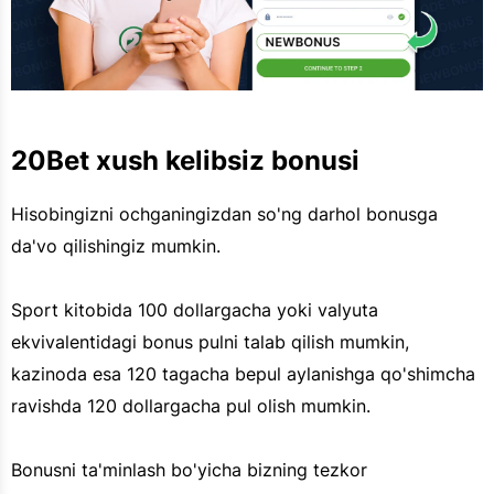
20Bet xush kelibsiz bonusi
Hisobingizni ochganingizdan so'ng darhol bonusga
da'vo qilishingiz mumkin.
Sport kitobida 100 dollargacha yoki valyuta
ekvivalentidagi bonus pulni talab qilish mumkin,
kazinoda esa 120 tagacha bepul aylanishga qo'shimcha
ravishda 120 dollargacha pul olish mumkin.
Bonusni ta'minlash bo'yicha bizning tezkor