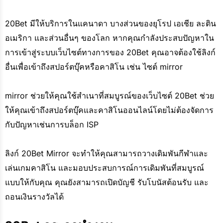
20Bet มีให้บริการในแคนาดา บางส่วนของยุโรป เอเชีย ละติน
อเมริกา และส่วนอื่นๆ ของโลก หากคุณกำลังประสบปัญหาใน
การเข้าสู่ระบบเว็บไซต์ทางการของ 20Bet คุณอาจต้องใช้ลิงก์
อื่นเพื่อเข้าถึงสปอร์ตบุ๊คหรือคาสิโน เช่น ไซต์ mirror
mirror ช่วยให้คุณใช้สำเนาที่สมบูรณ์ของเว็บไซต์ 20Bet ช่วย
ให้คุณเข้าถึงสปอร์ตบุ๊คและคาสิโนออนไลน์โดยไม่ต้องจัดการ
กับปัญหาเช่นการบล็อก ISP
ลิงก์ 20Bet Mirror จะทำให้คุณสามารถวางเดิมพันกีฬาและ
เล่นเกมคาสิโน และมอบประสบการณ์การเดิมพันที่สมบูรณ์
แบบให้กับคุณ คุณยังสามารถเปิดบัญชี รับโบนัสต้อนรับ และ
ถอนเงินรางวัลได้