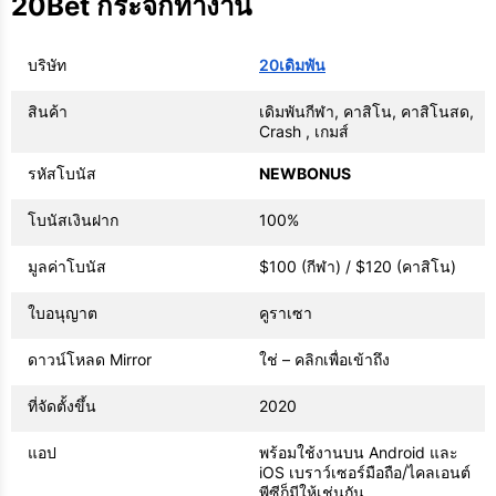
20Bet กระจกทำงาน
บริษัท
20เดิมพัน
สินค้า
เดิมพันกีฬา, คาสิโน, คาสิโนสด,
Crash , เกมส์
รหัสโบนัส
NEWBONUS
โบนัสเงินฝาก
100%
มูลค่าโบนัส
$100 (กีฬา) / $120 (คาสิโน)
ใบอนุญาต
คูราเซา
ดาวน์โหลด Mirror
ใช่ – คลิกเพื่อเข้าถึง
ที่จัดตั้งขึ้น
2020
แอป
พร้อมใช้งานบน Android และ
iOS เบราว์เซอร์มือถือ/ไคลเอนต์
พีซีก็มีให้เช่นกัน