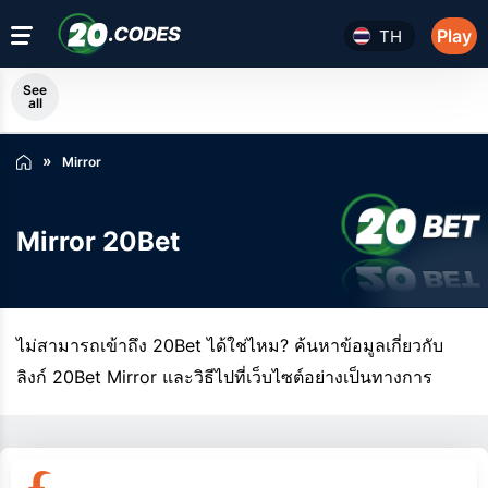
Play
TH
See
all
Mirror
Mirror 20Bet
ไม่สามารถเข้าถึง 20Bet ได้ใช่ไหม? ค้นหาข้อมูลเกี่ยวกับ
ลิงก์ 20Bet Mirror และวิธีไปที่เว็บไซต์อย่างเป็นทางการ