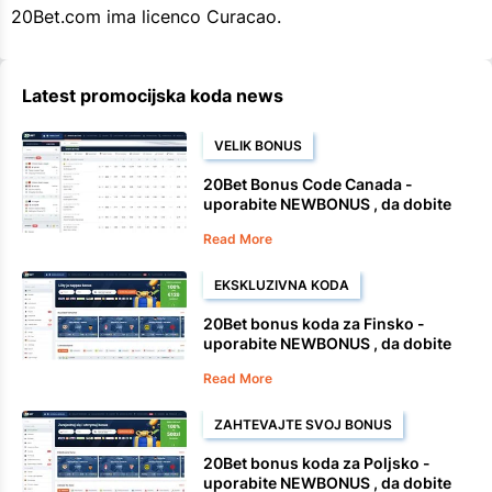
20Bet.com ima licenco Curacao.
Latest promocijska koda news
VELIK BONUS
20Bet Bonus Code Canada -
uporabite NEWBONUS , da dobite
do 180 C$
Read More
EKSKLUZIVNA KODA
20Bet bonus koda za Finsko -
uporabite NEWBONUS , da dobite
120 €
Read More
ZAHTEVAJTE SVOJ BONUS
20Bet bonus koda za Poljsko -
uporabite NEWBONUS , da dobite