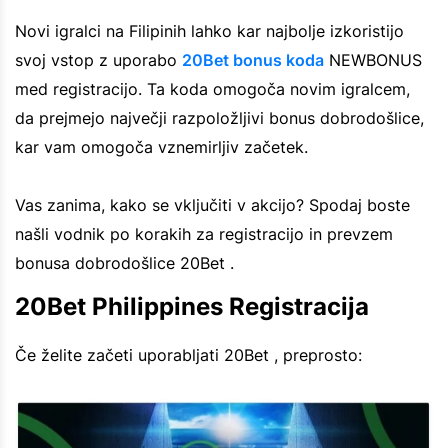
Novi igralci na Filipinih lahko kar najbolje izkoristijo
svoj vstop z uporabo
20Bet bonus koda
NEWBONUS
med registracijo. Ta koda omogoča novim igralcem,
da prejmejo največji razpoložljivi bonus dobrodošlice,
kar vam omogoča vznemirljiv začetek.
Vas zanima, kako se vključiti v akcijo? Spodaj boste
našli vodnik po korakih za registracijo in prevzem
bonusa dobrodošlice 20Bet .
20Bet Philippines Registracija
Če želite začeti uporabljati 20Bet , preprosto: