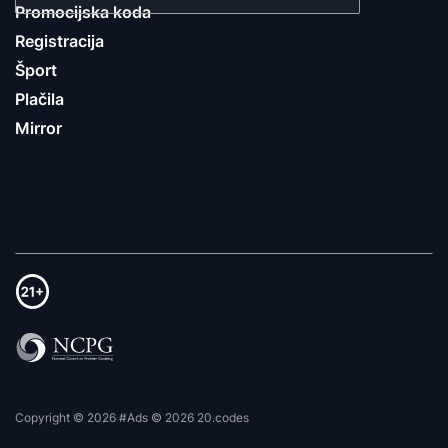
Promocijska koda
Registracija
Šport
Plačila
Mirror
Copyright © 2026 #Ads © 2026 20.codes