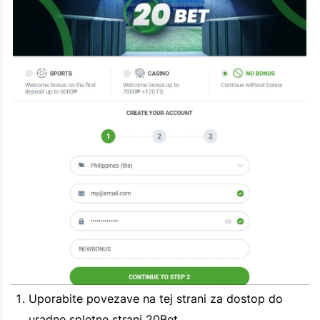
Uporabite povezave na tej strani za dostop do
uradne spletne strani 20Bet .