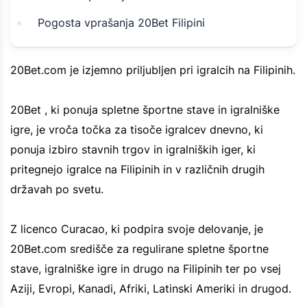
Pogosta vprašanja 20Bet Filipini
20Bet.com je izjemno priljubljen pri igralcih na Filipinih.
20Bet , ki ponuja spletne športne stave in igralniške
igre, je vroča točka za tisoče igralcev dnevno, ki
ponuja izbiro stavnih trgov in igralniških iger, ki
pritegnejo igralce na Filipinih in v različnih drugih
državah po svetu.
Z licenco Curacao, ki podpira svoje delovanje, je
20Bet.com središče za regulirane spletne športne
stave, igralniške igre in drugo na Filipinih ter po vsej
Aziji, Evropi, Kanadi, Afriki, Latinski Ameriki in drugod.