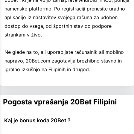
20Bet , ki je na voljo za naprave Android in iOS, ponuja
namensko platformo. Po registraciji prenesite uradno
aplikacijo iz nastavitev svojega računa za udoben
dostop do vsega, od športnih stav do podpore
strankam v živo.
Ne glede na to, ali uporabljate računalnik ali mobilno
napravo, 20Bet.com zagotavlja brezhibno stavno in
igralno izkušnjo na Filipinih in drugod.
Pogosta vprašanja 20Bet Filipini
 Kaj je bonus koda 20Bet ?