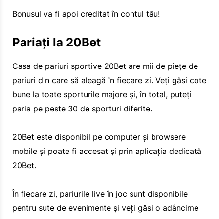
Bonusul va fi apoi creditat în contul tău!
Pariați la 20Bet
Casa de pariuri sportive 20Bet are mii de piețe de
pariuri din care să aleagă în fiecare zi. Veți găsi cote
bune la toate sporturile majore și, în total, puteți
paria pe peste 30 de sporturi diferite.
20Bet este disponibil pe computer și browsere
mobile și poate fi accesat și prin aplicația dedicată
20Bet.
În fiecare zi, pariurile live în joc sunt disponibile
pentru sute de evenimente și veți găsi o adâncime