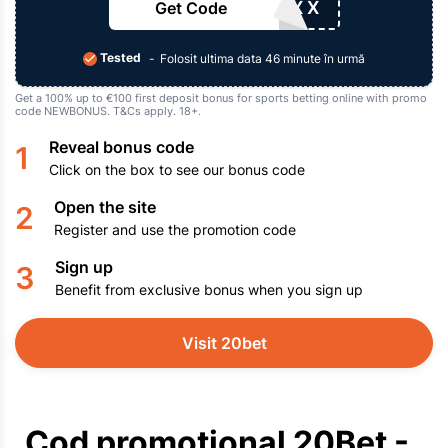
XXXXX
Get Code
Tested
Folosit ultima data 46 minute în urmă
Get a 100% up to €100 first deposit bonus for sports betting online with promo
code NEWBONUS.
T&Cs
apply. 18+.
Reveal bonus code
1
Click on the box to see our bonus code
Open the site
2
Register and use the promotion code
Sign up
3
Benefit from exclusive bonus when you sign up
Visit 20bet
Cod promoțional 20Bet -