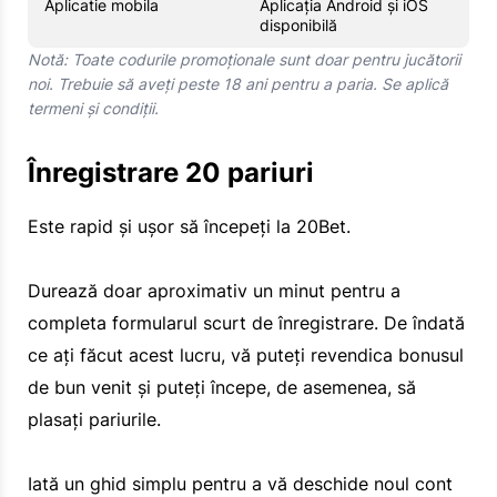
Aplicatie mobila
Aplicația Android și iOS
disponibilă
Notă: Toate codurile promoționale sunt doar pentru jucătorii
noi. Trebuie să aveți peste 18 ani pentru a paria. Se aplică
termeni și condiții.
Înregistrare 20 pariuri
Este rapid și ușor să începeți la 20Bet.
Durează doar aproximativ un minut pentru a
completa formularul scurt de înregistrare. De îndată
ce ați făcut acest lucru, vă puteți revendica bonusul
de bun venit și puteți începe, de asemenea, să
plasați pariurile.
Iată un ghid simplu pentru a vă deschide noul cont