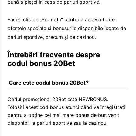
bună a pieței în casa de pariuri sportive.
Faceți clic pe „Promoții” pentru a accesa toate
ofertele speciale și bonusurile disponibile legate de
pariuri sportive, precum și de cazinou.
Întrebări frecvente despre
codul bonus 20Bet
 Care este codul bonus 20Bet?
Codul promoțional 20Bet este NEWBONUS.
Folosiți acest cod bonus atunci când vă înregistrați
pentru a obține cel mai mare bonus de bun venit
disponibil la pariuri sportive sau la cazinou.