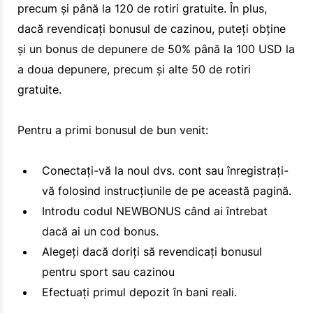
precum și până la 120 de rotiri gratuite. În plus,
dacă revendicați bonusul de cazinou, puteți obține
și un bonus de depunere de 50% până la 100 USD la
a doua depunere, precum și alte 50 de rotiri
gratuite.
Pentru a primi bonusul de bun venit:
Conectați-vă la noul dvs. cont sau înregistrați-
vă folosind instrucțiunile de pe această pagină.
Introdu codul NEWBONUS când ai întrebat
dacă ai un cod bonus.
Alegeți dacă doriți să revendicați bonusul
pentru sport sau cazinou
Efectuați primul depozit în bani reali.