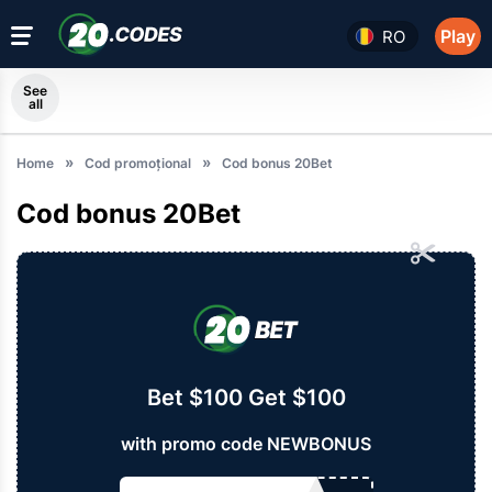
Play
RO
See
all
Home
Cod promoțional
Cod bonus 20Bet
Cod bonus 20Bet
Bet $100 Get $100
with promo code NEWBONUS