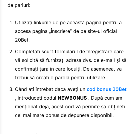
de pariuri:
Utilizați linkurile de pe această pagină pentru a
accesa pagina „Înscriere” de pe site-ul oficial
20Bet.
Completați scurt formularul de înregistrare care
vă solicită să furnizați adresa dvs. de e-mail și să
confirmați țara în care locuiți. De asemenea, va
trebui să creați o parolă pentru utilizare.
Când ați întrebat dacă aveți un
cod bonus 20Bet
, introduceți codul
NEWBONUS
. După cum am
menționat deja, acest cod vă permite să obțineți
cel mai mare bonus de depunere disponibil.