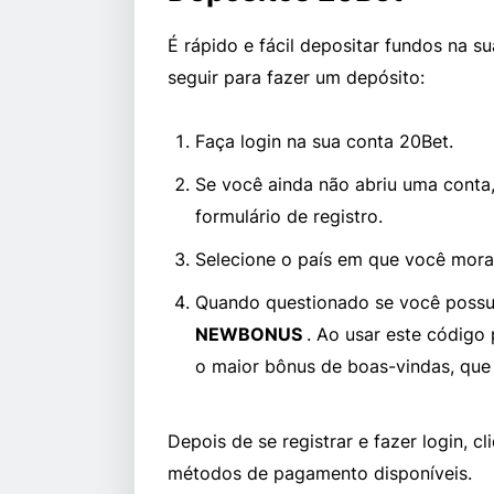
É rápido e fácil depositar fundos na s
seguir para fazer um depósito:
Faça login na sua conta 20Bet.
Se você ainda não abriu uma conta,
formulário de registro.
Selecione o país em que você mora
Quando questionado se você poss
NEWBONUS
. Ao usar este códig
o maior bônus de boas-vindas, que 
Depois de se registrar e fazer login, c
métodos de pagamento disponíveis.