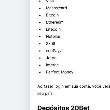
Visa
Mastercard
Bitcoin
Ethereum
Litecoin
Neteller
Skrill
ecoPayz
Jeton
Interac
Perfect Money
Ao fazer login em sua conta, você ve
seu país.
Depósitos 20Bet