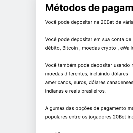
Métodos de pagam
Você pode depositar na 20Bet de vária
Você pode depositar em sua conta de 
débito, Bitcoin , moedas crypto , eWa
Você também pode depositar usando 
moedas diferentes, incluindo dólares
americanos, euros, dólares canadenses
indianas e reais brasileiros.
Algumas das opções de pagamento ma
populares entre os jogadores 20Bet in