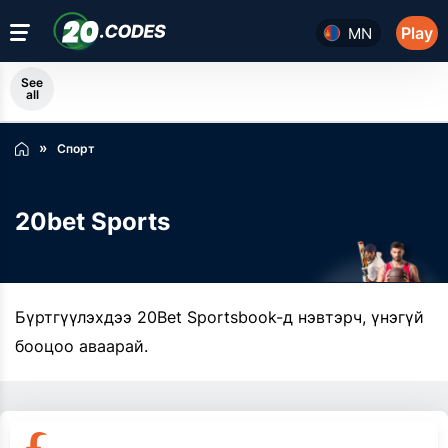
Play
MN
See
all
Спорт
20bet Sports
Бүртгүүлэхдээ 20Bet Sportsbook-д нэвтэрч, үнэгүй
бооцоо аваарай.