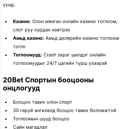
үүнд:
Казино:
Олон мянган онлайн казино тоглоом,
слот руу хурдан нэвтрэх
Амьд казино:
Амьд дилерийн казино тоглоом
тогло
Тоглоомууд:
Crash зэрэг шилдэг онлайн
тоглоомуудыг 24/7 цагийн турш үзээрэй
20Bet Спортын бооцооны
онцлогууд
Бооцоо тавих олон спорт
30 гаруй ангилалд бооцоо тавих боломжтой
Тоглоомын шууд бооцоо
Сайн магадлал