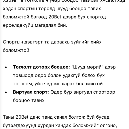
хэдэн спортын төрөлд шууд бооцоо тавих
боломжтой бөгөөд 20Bet дээрх бүх спортод
өрсөлдөхүйц магадлал бий.
Спортын дэвтэрт та дараахь зүйлийг хийх
боломжтой.
Тоглолт доторх бооцоо:
"Шууд мөрий" дээр
товшоод одоо болон удахгүй болох бүх
тоглоом, үйл явдлыг харах боломжтой.
Виртуал спорт:
Өдөр бүр виртуал спортоор
бооцоо тавих
Таны 20Bet данс танд санал болгож буй бусад
бүтээгдэхүүнд хурдан хандах боломжийг олгоно,