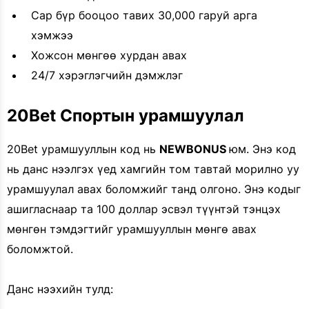
Сар бүр бооцоо тавих 30,000 гаруй арга
хэмжээ
Хожсон мөнгөө хурдан авах
24/7 хэрэглэгчийн дэмжлэг
20Bet Спортын урамшуулал
20Bet урамшууллын код нь
NEWBONUS
юм. Энэ код
нь данс нээлгэх үед хамгийн том тавтай морилно уу
урамшуулал авах боломжийг танд олгоно. Энэ кодыг
ашигласнаар та 100 доллар эсвэл түүнтэй тэнцэх
мөнгөн тэмдэгтийг урамшууллын мөнгө авах
боломжтой.
Данс нээхийн тулд: