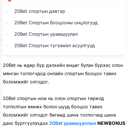
20Bet спортын дэвтэр
20Bet Спортын бооцооны онцлогууд
20Bet Спортын урамшуулал
20Bet Спортын түгээмэл асуултууд
20Bet нь өдөр бүр дэлхийн өнцөг булан бүрээс олон
мянган тоглогчдод онлайн спортын бооцоо тавих
боломжийг олгодог.
20Bet спортын ном нь олон спортын төрөлд
тоглолтын өмнөх болон шууд бооцоо тавих
боломжийг олгодог бөгөөд шинэ тоглогчид шинэ
данс бүртгүүлэхдээ
20Bet урамшууллын
NEWBONUS