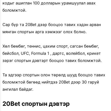
кодыг ашиглан 100 долларын урамшуулал авах
боломжтой.
Сар бүр та 20Bet дээр бооцоо тавих хэдэн арван
мянган спортын арга хэмжээг олох болно.
Хөл бөмбөг, теннис, цахим спорт, сагсан бөмбөг,
бейсбол, UFC, Formula 1 , дартс, волейбол, крикет
зэрэг спортын дэвтэрт бооцоо тавих боломжтой.
Та эдгээр спортын олон төрөлд шууд бооцоо тавих
боломжтой бөгөөд нийтдээ 20Bet дээр 30 гаруй
ангилал байдаг.
20Bet спортын дэвтэр