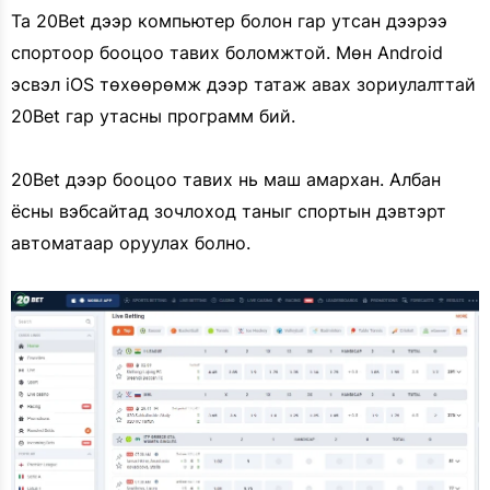
Та 20Bet дээр компьютер болон гар утсан дээрээ
спортоор бооцоо тавих боломжтой. Мөн Android
эсвэл iOS төхөөрөмж дээр татаж авах зориулалттай
20Bet гар утасны программ бий.
20Bet дээр бооцоо тавих нь маш амархан. Албан
ёсны вэбсайтад зочлоход таныг спортын дэвтэрт
автоматаар оруулах болно.