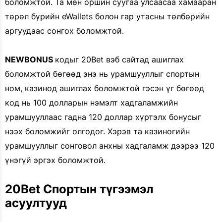
боломжтой. Та мөн оршин суугаа улсаасаа хамааран
төрөл бүрийн eWallets болон гар утасны төлбөрийн
аргуудаас сонгох боломжтой.
NEWBONUS
кодыг 20Bet вэб сайтад ашиглах
боломжтой бөгөөд энэ нь урамшууллыг спортын
ном, казинод ашиглах боломжтой гэсэн үг бөгөөд
код нь 100 долларын нэмэлт хадгаламжийн
урамшууллаас гадна 120 доллар хүртэлх бонусыг
нээх боломжийг олгодог. Хэрэв та казиногийн
урамшууллыг сонговол анхны хадгаламж дээрээ 120
үнэгүй эргэх боломжтой.
20Bet Спортын түгээмэл 
асуултууд