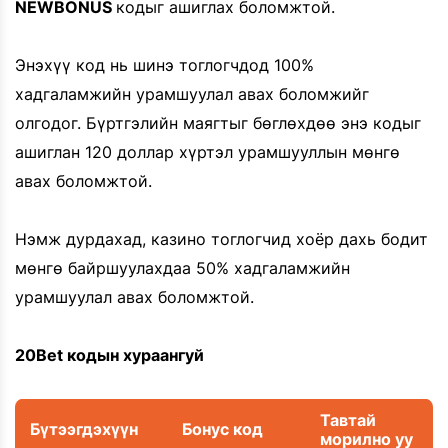
NEWBONUS
кодыг ашиглах боломжтой.
Энэхүү код нь шинэ тоглогчдод 100%
хадгаламжийн урамшуулал авах боломжийг
олгодог. Бүртгэлийн маягтыг бөглөхдөө энэ кодыг
ашиглан 120 доллар хүртэл урамшууллын мөнгө
авах боломжтой.
Нэмж дурдахад, казино тоглогчид хоёр дахь бодит
мөнгө байршуулахдаа 50% хадгаламжийн
урамшуулал авах боломжтой.
20Bet кодын хураангуй
Тавтай
Бүтээгдэхүүн
Бонус код
морилно уу