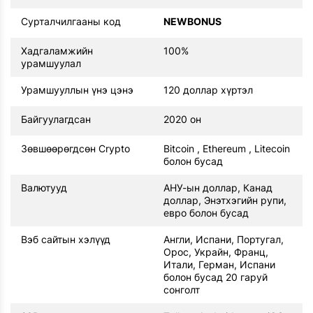
Сурталчилгааны код
NEWBONUS
Хадгаламжийн
100%
урамшуулал
Урамшууллын үнэ цэнэ
120 доллар хүртэл
Байгуулагдсан
2020 он
Зөвшөөрөгдсөн Crypto
Bitcoin , Ethereum , Litecoin
болон бусад
Валютууд
АНУ-ын доллар, Канад
доллар, Энэтхэгийн рупи,
евро болон бусад
Вэб сайтын хэлүүд
Англи, Испани, Португал,
Орос, Украйн, Франц,
Итали, Герман, Испани
болон бусад 20 гаруй
сонголт