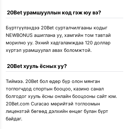
 20Bet урамшууллын код гэж юу вэ?
Бүртгүүлэхдээ 20Bet сурталчилгааны кодыг
NEWBONUS ашиглана уу, хамгийн том тавтай
морилно уу. Эхний хадгаламждаа 120 доллар
хүртэл урамшуулал авах боломжтой.
 20Bet хууль ёсных уу?
Тиймээ. 20Bet бол өдөр бүр олон мянган
тоглогчдод спортын бооцоо, казино санал
болгодог хууль ёсны онлайн бооцооны сайт юм.
20Bet.com Curacao мөрийтэй тоглоомын
лицензтэй бөгөөд дэлхийн өнцөг булан бүрт
байдаг.