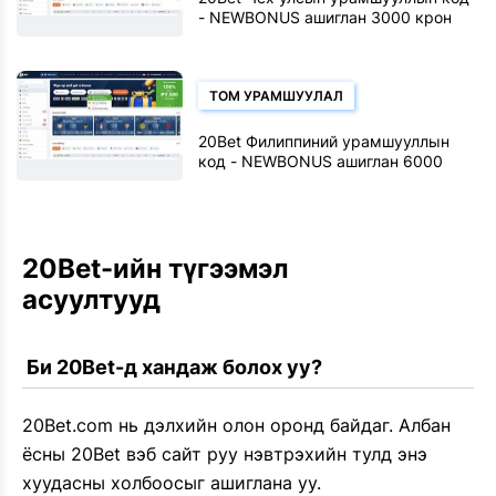
- NEWBONUS ашиглан 3000 крон
аваарай.
ТОМ УРАМШУУЛАЛ
20Bet Филиппиний урамшууллын
код - NEWBONUS ашиглан 6000
PHP аваарай
20Bet-ийн түгээмэл 
асуултууд
 Би 20Bet-д хандаж болох уу?
20Bet.com нь дэлхийн олон оронд байдаг. Албан
ёсны 20Bet вэб сайт руу нэвтрэхийн тулд энэ
хуудасны холбоосыг ашиглана уу.