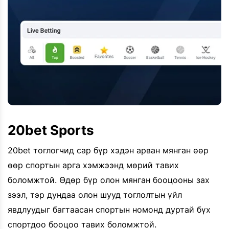
20bet Sports
20bet тоглогчид сар бүр хэдэн арван мянган өөр
өөр спортын арга хэмжээнд мөрий тавих
боломжтой. Өдөр бүр олон мянган бооцооны зах
зээл, тэр дундаа олон шууд тоглолтын үйл
явдлуудыг багтаасан спортын номонд дуртай бүх
спортдоо бооцоо тавих боломжтой.