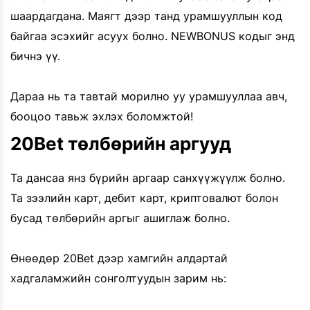
шаардагдана. Маягт дээр танд урамшууллын код
байгаа эсэхийг асуух болно. NEWBONUS кодыг энд
бичнэ үү.
Дараа нь та тавтай морилно уу урамшууллаа авч,
бооцоо тавьж эхлэх боломжтой!
20Bet төлбөрийн аргууд
Та дансаа янз бүрийн аргаар санхүүжүүлж болно.
Та зээлийн карт, дебит карт, криптовалют болон
бусад төлбөрийн аргыг ашиглаж болно.
Өнөөдөр 20Bet дээр хамгийн алдартай
хадгаламжийн сонголтуудын зарим нь: