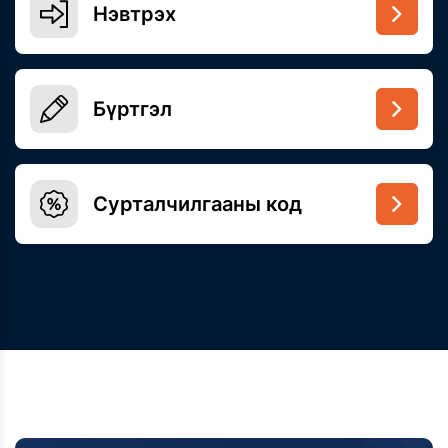
Нэвтрэх
Бүртгэл
Сурталчилгааны код