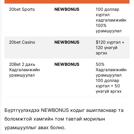
20bet Sports
NEWBONUS
100 доллар
хүртэл
хадгаламжийн
100%
урамшуулал
20bet Casino
NEWBONUS
$120 хүртэл +
120 үнэгүй
эргэх
20Bet 2 дахь
NEWBONUS
50%
Хадгаламжийн
Хадгаламжийн
урамшуулал
урамшуулал
100 доллар
хүртэл + 50
үнэгүй эргэх
Бүртгүүлэхдээ NEWBONUS кодыг ашигласнаар та
боломжтой хамгийн том тавтай морилын
урамшууллыг авах болно.