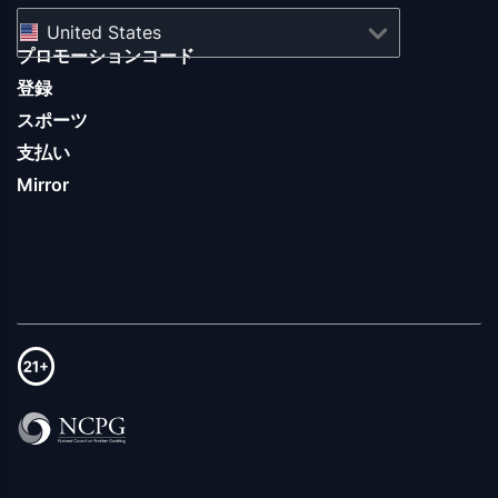
United States
プロモーションコード
登録
スポーツ
支払い
Mirror