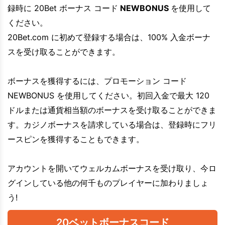
録時に 20Bet ボーナス コード
NEWBONUS
を使用して
ください。
20Bet.com に初めて登録する場合は、100% 入金ボーナ
スを受け取ることができます。
ボーナスを獲得するには、プロモーション コード
NEWBONUS を使用してください。初回入金で最大 120
ドルまたは通貨相当額のボーナスを受け取ることができま
す。カジノボーナスを請求している場合は、登録時にフリ
ースピンを獲得することもできます。
アカウントを開いてウェルカムボーナスを受け取り、今ロ
グインしている他の何千ものプレイヤーに加わりましょ
う!
20ベットボーナスコード