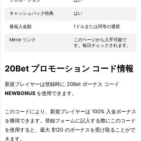
キャッシュバック特典
はい
最低入金額
1ドルまたは同等の通貨
Mirror リンク
このページから入手可能で
す。毎日チェックされます。
20Bet プロモーション コード情報
新規プレイヤーは登録時に 20Bet ボーナス コード
NEWBONUS
を使用できます。
このコードにより、新規プレイヤーは 100% 入金ボーナス
を獲得できます。登録フォームに記入する際にこのコード
を使用すると、最大 $120 のボーナスを受け取ることがで
きます。