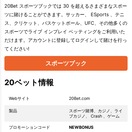
20Bet スポーツブックでは 30 を超えるさまざまなスポー
ツに賭けることができます。サッカー、 ESports 、テニ
ス、クリケット、バスケットボール、UFC、その他多くの
スポーツでライブ インプレイ ベッティングをご利用いた
だけます。アカウントに登録してログインして賭けを行っ
てください!
スポーツブック
20ベット情報
Webサイト
20Bet.com
製品
スポーツ賭博、カジノ、ライ
ブカジノ、 Crash 、ゲーム
プロモーションコード
NEWBONUS