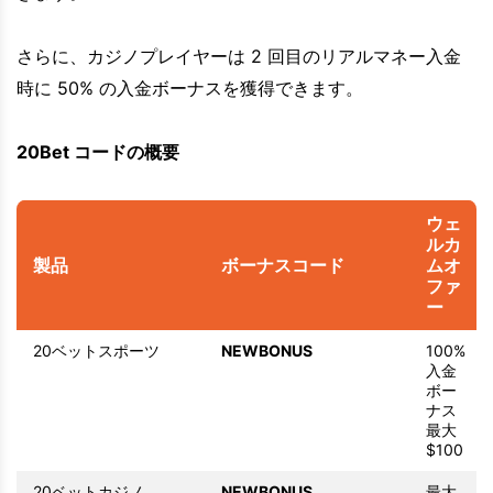
さらに、カジノプレイヤーは 2 回目のリアルマネー入金
時に 50% の入金ボーナスを獲得できます。
20Bet コードの概要
ウェ
ルカ
製品
ボーナスコード
ムオ
ファ
ー
20ベットスポーツ
NEWBONUS
100%
入金
ボー
ナス
最大
$100
20ベットカジノ
NEWBONUS
最大