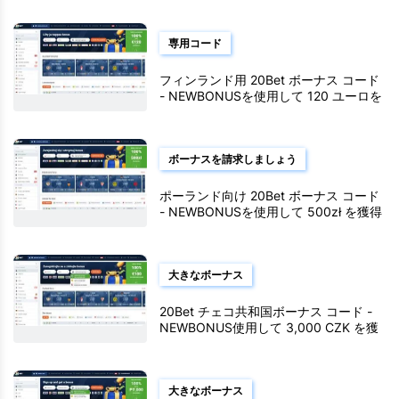
専用コード
フィンランド用 20Bet ボーナス コード
- NEWBONUSを使用して 120 ユーロを
獲得
ボーナスを請求しましょう
ポーランド向け 20Bet ボーナス コード
- NEWBONUSを使用して 500zł を獲得
大きなボーナス
20Bet チェコ共和国ボーナス コード -
NEWBONUS使用して 3,000 CZK を獲
得
大きなボーナス