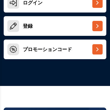
ログイン
登録
プロモーションコード