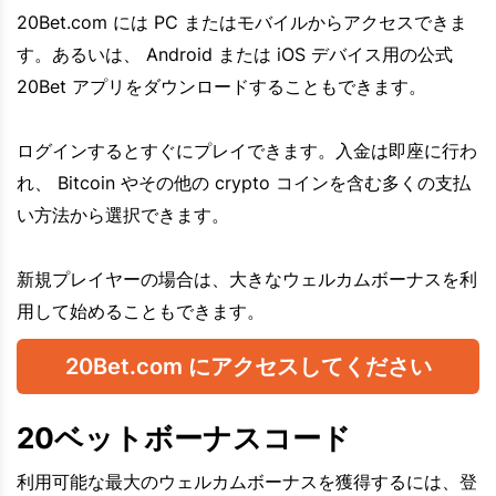
20Bet.com には PC またはモバイルからアクセスできま
す。あるいは、 Android または iOS デバイス用の公式
20Bet アプリをダウンロードすることもできます。
ログインするとすぐにプレイできます。入金は即座に行わ
れ、 Bitcoin やその他の crypto コインを含む多くの支払
い方法から選択できます。
新規プレイヤーの場合は、大きなウェルカムボーナスを利
用して始めることもできます。
20Bet.com にアクセスしてください
20ベットボーナスコード
利用可能な最大のウェルカムボーナスを獲得するには、登