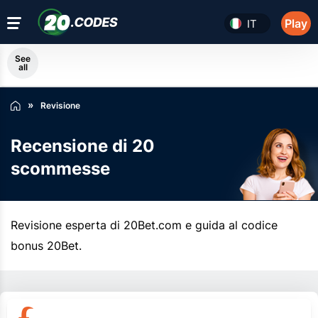
Play
IT
See
all
Revisione
Recensione di 20
scommesse
Revisione esperta di 20Bet.com e guida al codice
bonus 20Bet.