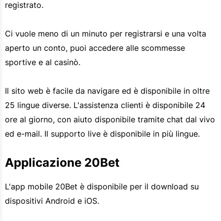
registrato.
Ci vuole meno di un minuto per registrarsi e una volta
aperto un conto, puoi accedere alle scommesse
sportive e al casinò.
Il sito web è facile da navigare ed è disponibile in oltre
25 lingue diverse. L'assistenza clienti è disponibile 24
ore al giorno, con aiuto disponibile tramite chat dal vivo
ed e-mail. Il supporto live è disponibile in più lingue.
Applicazione 20Bet
L'app mobile 20Bet è disponibile per il download su
dispositivi Android e iOS.