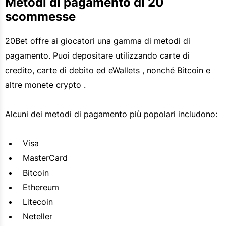
Metodi di pagamento di 20
scommesse
20Bet offre ai giocatori una gamma di metodi di
pagamento. Puoi depositare utilizzando carte di
credito, carte di debito ed eWallets , nonché Bitcoin e
altre monete crypto .
Alcuni dei metodi di pagamento più popolari includono:
Visa
MasterCard
Bitcoin
Ethereum
Litecoin
Neteller