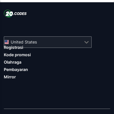
United States
Registrasi
Kode promosi
Olahraga
Pembayaran
Mirror