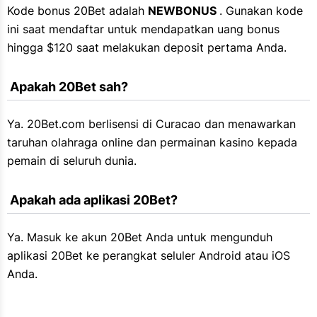
Kode bonus 20Bet adalah
NEWBONUS
. Gunakan kode
ini saat mendaftar untuk mendapatkan uang bonus
hingga $120 saat melakukan deposit pertama Anda.
 Apakah 20Bet sah?
Ya. 20Bet.com berlisensi di Curacao dan menawarkan
taruhan olahraga online dan permainan kasino kepada
pemain di seluruh dunia.
 Apakah ada aplikasi 20Bet?
Ya. Masuk ke akun 20Bet Anda untuk mengunduh
aplikasi 20Bet ke perangkat seluler Android atau iOS
Anda.