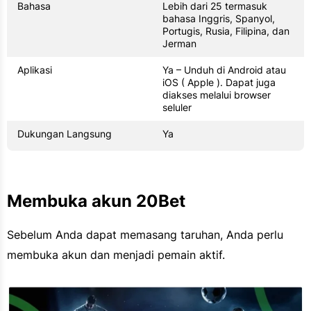
Bahasa
Lebih dari 25 termasuk
bahasa Inggris, Spanyol,
Portugis, Rusia, Filipina, dan
Jerman
Aplikasi
Ya – Unduh di Android atau
iOS ( Apple ). Dapat juga
diakses melalui browser
seluler
Dukungan Langsung
Ya
Membuka akun 20Bet
Sebelum Anda dapat memasang taruhan, Anda perlu
membuka akun dan menjadi pemain aktif.