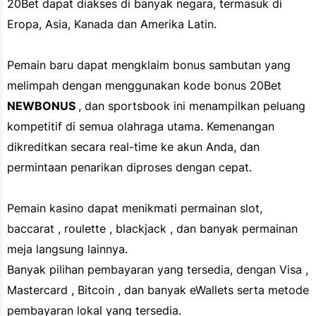
20Bet dapat diakses di banyak negara, termasuk di
Eropa, Asia, Kanada dan Amerika Latin.
Pemain baru dapat mengklaim bonus sambutan yang
melimpah dengan menggunakan kode bonus 20Bet
NEWBONUS
, dan sportsbook ini menampilkan peluang
kompetitif di semua olahraga utama. Kemenangan
dikreditkan secara real-time ke akun Anda, dan
permintaan penarikan diproses dengan cepat.
Pemain kasino dapat menikmati permainan slot,
baccarat , roulette , blackjack , dan banyak permainan
meja langsung lainnya.
Banyak pilihan pembayaran yang tersedia, dengan Visa ,
Mastercard , Bitcoin , dan banyak eWallets serta metode
pembayaran lokal yang tersedia.