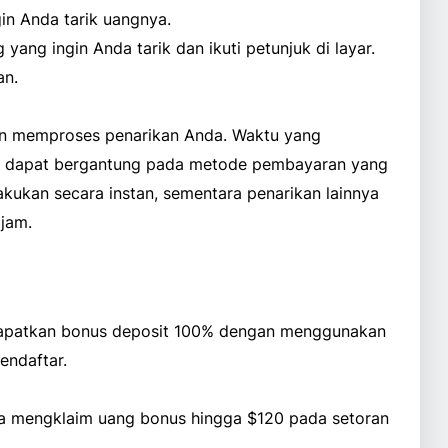
in Anda tarik uangnya.
ang ingin Anda tarik dan ikuti petunjuk di layar.
an.
kan memproses penarikan Anda. Waktu yang
a dapat bergantung pada metode pembayaran yang
kukan secara instan, sementara penarikan lainnya
jam.
dapatkan bonus deposit 100% dengan menggunakan
endaftar.
 mengklaim uang bonus hingga $120 pada setoran