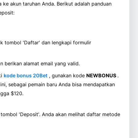
 ke akun taruhan Anda. Berikut adalah panduan
posit:
 tombol 'Daftar' dan lengkapi formulir
n berikan alamat email yang valid.
ki
kode bonus 20Bet
, gunakan kode
NEWBONUS
.
ni, sebagai pemain baru Anda bisa mendapatkan
ngga $120.
k tombol 'Deposit'. Anda akan melihat daftar metode