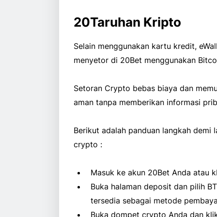
20Taruhan Kripto
Selain menggunakan kartu kredit, eWal
menyetor di 20Bet menggunakan Bitcoin 
Setoran Crypto bebas biaya dan mem
aman tanpa memberikan informasi prib
Berikut adalah panduan langkah demi
crypto :
Masuk ke akun 20Bet Anda atau kl
Buka halaman deposit dan pilih BT
tersedia sebagai metode pembayar
Buka dompet crypto Anda dan klik