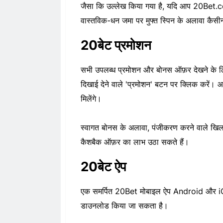
जैसा कि उल्लेख किया गया है, यदि आप 20Bet.c
वास्तविक-धन जमा पर मुफ्त स्पिन के अलावा कैसीन
20बेट प्रमोशन
सभी उपलब्ध प्रमोशन और बोनस ऑफ़र देखने के लिए
दिखाई देने वाले 'प्रमोशन' बटन पर क्लिक करें।
मिलेंगे।
स्वागत बोनस के अलावा, पंजीकरण करने वाले खि
कैशबैक ऑफ़र का लाभ उठा सकते हैं।
20बेट ऐप
एक समर्पित 20Bet मोबाइल ऐप Android और iOS 
डाउनलोड किया जा सकता है।