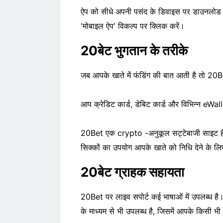
ऐप को सीधे अपनी पसंद के डिवाइस पर डाउनलोड
'मोबाइल ऐप' विकल्प पर क्लिक करें।
20बेट भुगतान के तरीके
जब आपके खाते में फंडिंग की बात आती है तो 20Be
आप क्रेडिट कार्ड, डेबिट कार्ड और विभिन्न eWa
20Bet एक crypto -अनुकूल सट्टेबाजी साइट 
सिक्कों का उपयोग आपके खाते को निधि देने के ल
20बेट ग्राहक सहायता
20Bet पर लाइव सपोर्ट कई भाषाओं में उपलब्ध है
के माध्यम से भी उपलब्ध है, जिसमें आपके किसी भी 