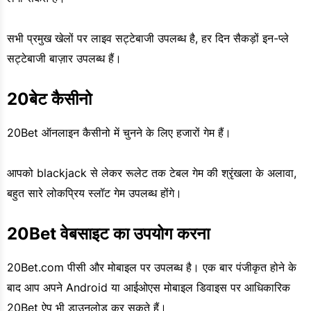
सभी प्रमुख खेलों पर लाइव सट्टेबाजी उपलब्ध है, हर दिन सैकड़ों इन-प्ले
सट्टेबाजी बाज़ार उपलब्ध हैं।
20बेट कैसीनो
20Bet ऑनलाइन कैसीनो में चुनने के लिए हजारों गेम हैं।
आपको blackjack से लेकर रूलेट तक टेबल गेम की श्रृंखला के अलावा,
बहुत सारे लोकप्रिय स्लॉट गेम उपलब्ध होंगे।
20Bet वेबसाइट का उपयोग करना
20Bet.com पीसी और मोबाइल पर उपलब्ध है। एक बार पंजीकृत होने के
बाद आप अपने Android या आईओएस मोबाइल डिवाइस पर आधिकारिक
20Bet ऐप भी डाउनलोड कर सकते हैं।