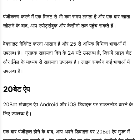
पंजीकरण करने में एक मिनट से भी कम समय लगता है और एक बार खाता
खोलने के बाद, आप स्पोर्ट्सबुक और कैसीनो तक पहुंच सकते हैं।
वेबसाइट नेविगेट करना आसान है और 25 से अधिक विभिन्न भाषाओं में
उपलब्ध है। ग्राहक सहायता दिन के 24 घंटे उपलब्ध है, जिसमें लाइव चैट
और ईमेल के माध्यम से सहायता उपलब्ध है। लाइव समर्थन कई भाषाओं में
उपलब्ध है।
20बेट ऐप
20Bet मोबाइल ऐप Android और iOS डिवाइस पर डाउनलोड करने के
लिए उपलब्ध है।
एक बार पंजीकृत होने के बाद, आप अपने डिवाइस पर 20Bet ऐप मुफ्त में