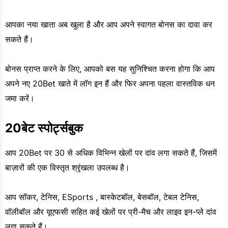
आपका नया खाता अब खुला है और आप अपने स्वागत बोनस का दावा कर
सकते हैं।
बोनस प्राप्त करने के लिए, आपको बस यह सुनिश्चित करना होगा कि आप
अपने नए 20Bet खाते में लॉग इन हैं और फिर अपना पहला वास्तविक धन
जमा करें।
20बेट स्पोर्ट्सबुक
आप 20Bet पर 30 से अधिक विभिन्न खेलों पर दांव लगा सकते हैं, जिसमें
बाज़ारों की एक विस्तृत श्रृंखला उपलब्ध है।
आप सॉकर, टेनिस, ESports , बास्केटबॉल, बेसबॉल, टेबल टेनिस,
वॉलीबॉल और यूएफसी सहित कई खेलों पर प्री-मैच और लाइव इन-प्ले दांव
लगा सकते हैं।