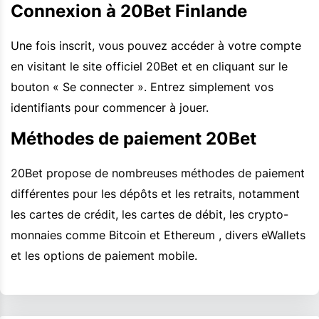
Connexion à 20Bet Finlande
Une fois inscrit, vous pouvez accéder à votre compte
en visitant le site officiel 20Bet et en cliquant sur le
bouton « Se connecter ». Entrez simplement vos
identifiants pour commencer à jouer.
Méthodes de paiement 20Bet
20Bet propose de nombreuses méthodes de paiement
différentes pour les dépôts et les retraits, notamment
les cartes de crédit, les cartes de débit, les crypto-
monnaies comme Bitcoin et Ethereum , divers eWallets
et les options de paiement mobile.