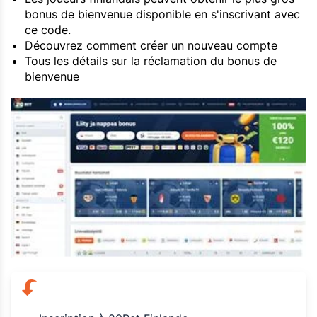
bonus de bienvenue disponible en s'inscrivant avec
ce code.
Découvrez comment créer un nouveau compte
Tous les détails sur la réclamation du bonus de
bienvenue