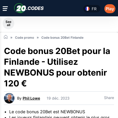
Play
FR
See
all
Code promo
Code bonus 20Bet Finlande
Code bonus 20Bet pour la
Finlande - Utilisez
NEWBONUS pour obtenir
120 €
Share
By
Phil Lowe
19 déc. 2023
Le code bonus 20Bet est NEWBONUS
Les joueurs finlandais peuvent obtenir le plus gros