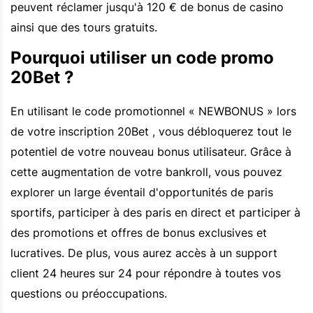
peuvent réclamer jusqu'à 120 € de bonus de casino
ainsi que des tours gratuits.
Pourquoi utiliser un code promo
20Bet ?
En utilisant le code promotionnel « NEWBONUS » lors
de votre inscription 20Bet , vous débloquerez tout le
potentiel de votre nouveau bonus utilisateur. Grâce à
cette augmentation de votre bankroll, vous pouvez
explorer un large éventail d'opportunités de paris
sportifs, participer à des paris en direct et participer à
des promotions et offres de bonus exclusives et
lucratives. De plus, vous aurez accès à un support
client 24 heures sur 24 pour répondre à toutes vos
questions ou préoccupations.