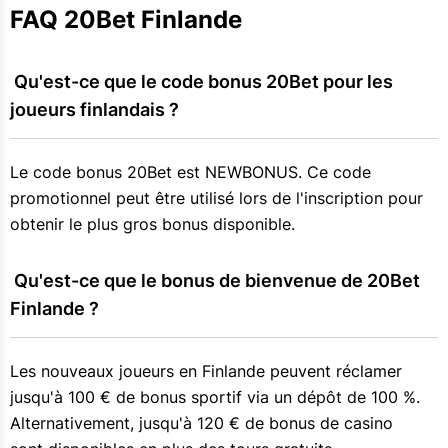
FAQ 20Bet Finlande
 Qu'est-ce que le code bonus 20Bet pour les 
joueurs finlandais ?
Le code bonus 20Bet est NEWBONUS. Ce code
promotionnel peut être utilisé lors de l'inscription pour
obtenir le plus gros bonus disponible.
 Qu'est-ce que le bonus de bienvenue de 20Bet 
Finlande ?
Les nouveaux joueurs en Finlande peuvent réclamer
jusqu'à 100 € de bonus sportif via un dépôt de 100 %.
Alternativement, jusqu'à 120 € de bonus de casino