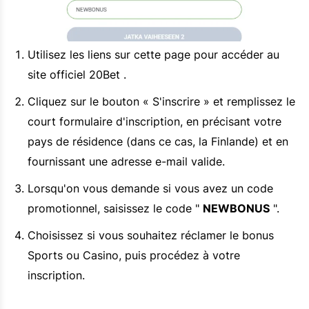
Utilisez les liens sur cette page pour accéder au
site officiel 20Bet .
Cliquez sur le bouton « S'inscrire » et remplissez le
court formulaire d'inscription, en précisant votre
pays de résidence (dans ce cas, la Finlande) et en
fournissant une adresse e-mail valide.
Lorsqu'on vous demande si vous avez un code
promotionnel, saisissez le code "
NEWBONUS
".
Choisissez si vous souhaitez réclamer le bonus
Sports ou Casino, puis procédez à votre
inscription.